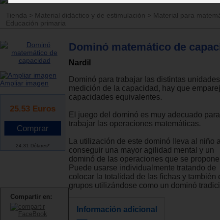
Tienda
>
Material didáctico y de estimulación
>
Material para matemá
Educación primaria
Dominó matemático de capac
Nardil
Dominó para trabajar las distintas unidade
Ampliar imagen
medición de la capacidad, hay que emparej
capacidades equivalentes.
25.53
Euros
El juego del dominó es muy adecuado para
trabajar las operaciones matemáticas.
La utilización de este dominó lleva al niño 
24.31 Dólares*
conseguir una mayor agilidad mental y un
dominó de las operaciones que se propone
Puede usarse individualmente tratando de
colocar la totalidad de las fichas y también
grupos utilizándose como un dominó tradici
Compartir en:
Información adicional