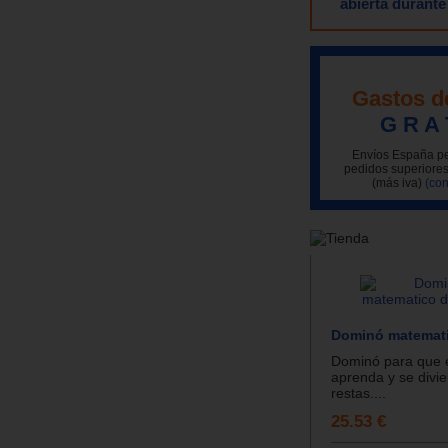
abierta durante
Gastos d
G R A 
Envíos España pe
pedidos superiores
(más iva)
(con
Dominó matemati
Dominó para que e
aprenda y se divie
restas....
25.53 €