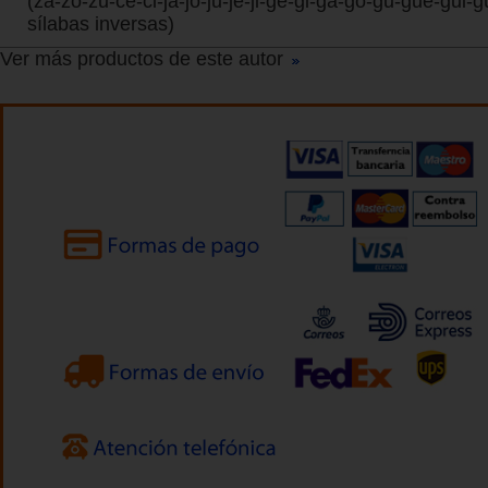
(za-zo-zu-ce-ci-ja-jo-ju-je-ji-ge-gi-ga-go-gu-gue-gui-g
sílabas inversas)
Ver más productos de este autor