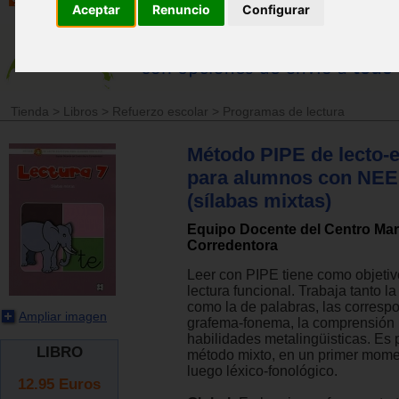
Aceptar
Renuncio
Configurar
Tienda
>
Libros
>
Refuerzo escolar
>
Programas de lectura
Método PIPE de lecto-e
para alumnos con NEE.
(sílabas mixtas)
Equipo Docente del Centro Mar
Corredentora
Leer con PIPE tiene como objeti
lectura funcional. Trabaja tanto la
como la de palabras, las corresp
Ampliar imagen
grafema-fonema, la comprensión l
habilidades metalingüisticas. Es p
LIBRO
método mixto, en un primer mome
luego léxico-fonológico.
12.95
Euros