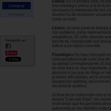
Global:
En la primera fase, se trat
una estrategia previa a la lectura
necesaria la interpretación del cód
alumno ha de reconocer visualme
14.36 Dólares*
como un todo.
Léxico:
en esta parte se trabaja
con palabras, como representaci
ortográficas. EL niño aprende qu
Compartir en:
escrita se corresponde con una pa
refiere a un objeto concreto.
Save
Fonológico
Se hace hincapié en
correspondencia de cada una de l
su sonido correspondiente. El tra
en esta área es muy importante, 
alumnos a los que se dirige el m
grandes dificultades, en la discri
integración auditiva, así como en
secuencial auditiva.
Al final de su instrucción con el 
lectura “Leer con Pipe”, los alum
nivel lector que les permitirá de
autonomía en los distintos entorn