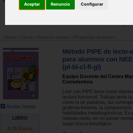
Aceptar
Renuncio
Configurar
Tienda
>
Libros
>
Refuerzo escolar
>
Programas de lectura
Método PIPE de lecto-e
para alumnos con NEE.
(pl-bl-cl-fl-gl)
Equipo Docente del Centro Mar
Corredentora
Leer con PIPE tiene como objeti
lectura funcional. Trabaja tanto la
como la de palabras, las corresp
Ampliar imagen
grafema-fonema, la comprensión l
habilidades metalingüisticas. Es p
LIBRO
método mixto, en un primer mome
luego léxico-fonológico.
8.75
Euros