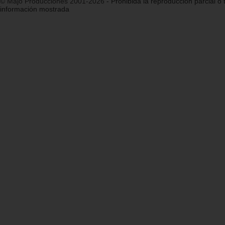
© Majo Producciones 2001-2026
- Prohibida la reproducción parcial o t
información mostrada