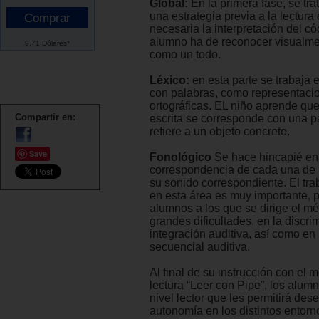
Global:
En la primera fase, se trat
una estrategia previa a la lectura
necesaria la interpretación del cód
alumno ha de reconocer visualme
9.71 Dólares*
como un todo.
Léxico:
en esta parte se trabaja
con palabras, como representaci
ortográficas. EL niño aprende qu
Compartir en:
escrita se corresponde con una pa
refiere a un objeto concreto.
Save
Fonológico
Se hace hincapié en
correspondencia de cada una de l
su sonido correspondiente. El tra
en esta área es muy importante, 
alumnos a los que se dirige el m
grandes dificultades, en la discri
integración auditiva, así como en
secuencial auditiva.
Al final de su instrucción con el 
lectura “Leer con Pipe”, los alum
nivel lector que les permitirá de
autonomía en los distintos entorn