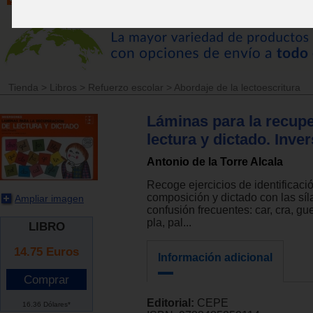
Tienda
>
Libros
>
Refuerzo escolar
>
Abordaje de la lectoescritura
Láminas para la recup
lectura y dictado. Inve
Antonio de la Torre Alcala
Recoge ejercicios de identificació
composición y dictado con las sí
Ampliar imagen
confusión frecuentes: car, cra, gue,
pla, pal...
LIBRO
14.75
Euros
Información adicional
Editorial:
CEPE
16.36 Dólares*