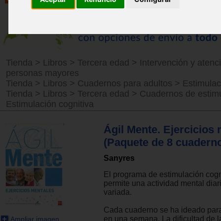
Tienda
>
Libros
>
Tercera edad
>
Intervención y atenc
personas mayores
Tienda
>
Libros
>
Cuadernos para adultos
>
Estimulac
Tienda
>
Libros
>
Tercera edad
>
Cuadernos de estim
Estimulación cognitiva
Ágil Mente. Ejercicios
(Paquete de 8 cuadern
Sanyres
El programa de estimulación cogn
permite una actividad mental diari
variada.
Cada cuaderno se ha ideado par
en una semana. La dificultad de l
Ampliar imagen