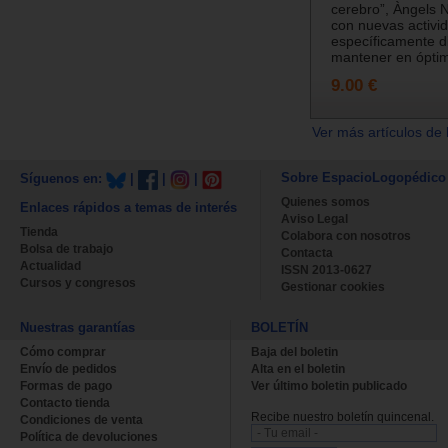
cerebro”, Àngels 
con nuevas activi
específicamente d
mantener en óptim
9.00 €
Ver más artículos de 
Sobre EspacioLogopédico
Síguenos en:
|
|
|
Quienes somos
Enlaces rápidos a temas de interés
Aviso Legal
Tienda
Colabora con nosotros
Bolsa de trabajo
Contacta
Actualidad
ISSN 2013-0627
Cursos y congresos
Gestionar cookies
Nuestras garantías
BOLETÍN
Cómo comprar
Baja del boletin
Envío de pedidos
Alta en el boletin
Formas de pago
Ver último boletin publicado
Contacto tienda
Recibe nuestro boletín quincenal.
Condiciones de venta
Política de devoluciones