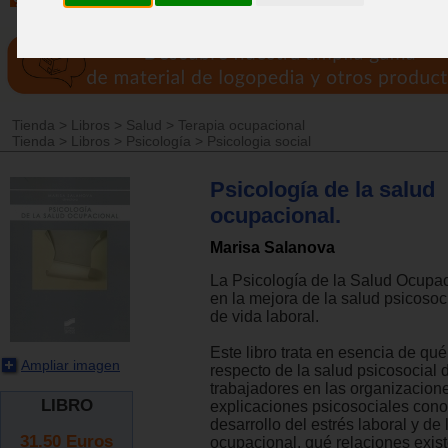
Tienda
>
Libros
>
Salud
>
Terapia ocupacional
Tienda
>
Libros
>
Psicología
>
Psicologia social
Psicología de la salud
ocupacional.
Marisa Salanova
La Psicología de la Salud Ocupac
en la mejora de la salud psicosoci
de vida laboral.
Este libro trata en esencia de qu
Ampliar imagen
respecto de la salud psicosocial 
trabajadores en las organizacion
LIBRO
explicaciones psicosociales con
desarrollo del estrés laboral y de 
31.50
Euros
ocupacional, qué relaciones exist