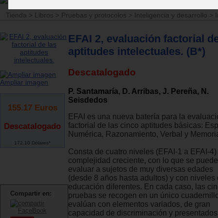
Tienda
>
Libros
>
Pruebas y protocolos
>
Inteligencia y desarrollo
>
I
EFAI 2, evaluación factorial de
aptitudes intelectuales. (B*)
Descatalogado
Ampliar imagen
P. Santamaría, D. Arribas, J. Pereña, N.
Seisdedos
155.17
Euros
EFAI es una nueva batería para la evaluac
factorial de las cinco aptitudes básicas: Esp
Descatalogado
Numérica, Razonamiento, Verbal y Memori
172.10 Dólares*
Consta de cuatro niveles (EFAI-1 a EFAI-4)
complejidad creciente, con lo que se puede
evaluar a sujetos de muy diversas edades
(desde 8 años hasta adultos) y con niveles
educación diferentes. En cada caso, las ci
Compartir en:
pruebas se recogen en un único cuadernillo
evalúan con elementos variados, de gran
capacidad de discriminación y presentados