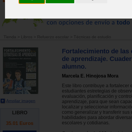
Tienda
>
Libros
>
Refuerzo escolar
>
Técnicas de estudio
Fortalecimiento de las 
de aprendizaje. Cuader
alumno.
Marcela E. Hinojosa Mora
Este libro contribuye a fortalecer 
estudiantes estretegias de observ
evaluación, planificación y contro
Ampliar imagen
aprendizaje, para que sean capac
localizar y seleccionar informació
como generalizar y transferir sus
LIBRO
habilidades para abordar diversa
35.01
Euros
escolares y cotidianas.