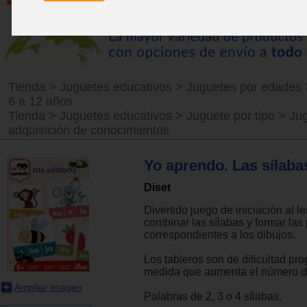
Tienda
>
Juguetes educativos
>
Juguetes por edades
6 a 12 años
Tienda
>
Juguetes educativos
>
Juguete por tipo
>
Ju
adquisición de conocimientos
Yo aprendo. Las sílaba
Diset
Divertido juego de iniciación al le
combinar las sílabas y formar las
correspondientes a los dibujos.
Los tableros son de dificultad pro
medida que aumenta el número de
Ampliar imagen
Palabras de 2, 3 o 4 sílabas.