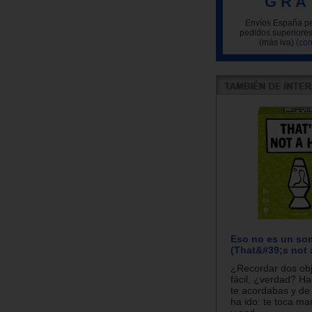
G R A 
Envíos España pe
pedidos superiores
(más iva)
(con
Eso no es un so
(That&#39;s not a
¿Recordar dos ob
fácil, ¿verdad? H
te acordabas y de
ha ido: te toca mar