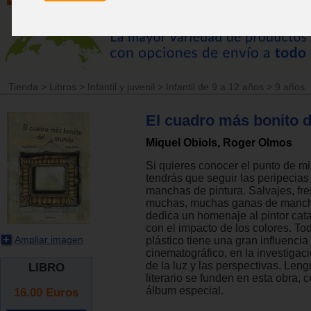
Tienda
>
Libros
>
Infantil y juvenil
>
Infantil de 9 a 12 años
>
9 años
El cuadro más bonito 
Miquel Obiols, Roger Olmos
Si quieres conocer el punto de mi
tendrás que seguir las peripecias
manchas de pintura. Salvajes, fr
muchas, muchas ganas de manchar
dedica un homenaje al pintor cat
con el impacto de los colores. Tod
Ampliar imagen
plástico tiene una gran influencia
cinematográfico, en la investiga
de la luz y las perspectivas. Leng
LIBRO
literario se funden en esta obra,
álbum especial.
16.00
Euros