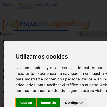
Revista
Tienda
Bolsa Trabajo
Buscar:
en:
Revista
Libros
Utilizamos cookies
Material
Juguetes
Usamos cookies y otras técnicas de rastreo para
Formación
mejorar tu experiencia de navegación en nuestra 
Directorio
para mostrarte contenidos personalizados y anun
adecuados, para analizar el tráfico en nuestra web
Trabajo
para comprender de donde llegan nuestros visitan
Registro
Aceptar
Renuncio
Configurar