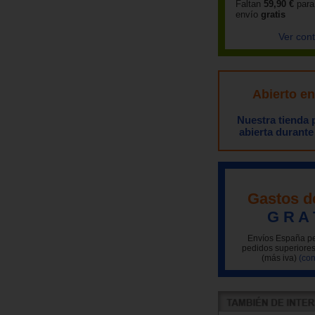
Faltan
59,90 €
para
envío
gratis
Ver con
Abierto e
Nuestra tienda
abierta durante
Gastos d
G R A 
Envíos España pe
pedidos superiores
(más iva)
(con