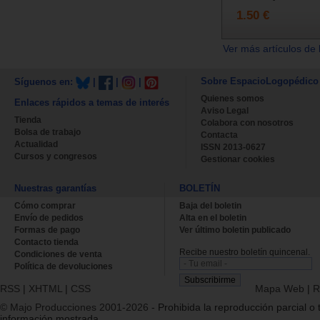
1.50 €
Ver más artículos de 
Sobre EspacioLogopédico
Síguenos en:
|
|
|
Quienes somos
Enlaces rápidos a temas de interés
Aviso Legal
Tienda
Colabora con nosotros
Bolsa de trabajo
Contacta
Actualidad
ISSN 2013-0627
Cursos y congresos
Gestionar cookies
Nuestras garantías
BOLETÍN
Cómo comprar
Baja del boletin
Envío de pedidos
Alta en el boletin
Formas de pago
Ver último boletin publicado
Contacto tienda
Recibe nuestro boletín quincenal.
Condiciones de venta
Política de devoluciones
RSS
|
XHTML
|
CSS
Mapa Web
|
R
© Majo Producciones 2001-2026
- Prohibida la reproducción parcial o t
información mostrada