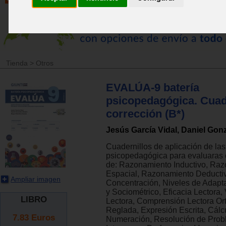
Tienda
>
Otros
EVALÚA-9 batería
psicopedagógica. Cuade
corrección (B*)
Jesús García Vidal, Daniel Gon
Cuadernillos de aplicación de la
psicopedagógica para evaluaras
de: Razonamiento Inductivo, Ra
Espacial, Razonamiento Deductiv
Ampliar imagen
Concentración, Niveles de Adapt
y Sociométrico, Eficacia Lectora,
LIBRO
Lectora, Comprensión Lectora Ort
Reglada, Expresión Escrita, Cálc
7.83
Euros
Numeración, Resolución de Prob