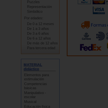
Puzzles
Representación
Simbólico
Por edades:
De 0 a 12 meses
De 1 a 3 años
De 3 a 6 años
De 6 a 12 años
De más de 12 años
Para tercera edad
MATERIAL
didáctico
Elementos para
estimulación
Competencias
básicas
Manipulativo -
escolar
Musical
Educación física