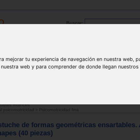
Buscar:
Formación
Directorio
Trabajo
Registro
ra mejorar tu experiencia de navegación en nuestra web, p
n nuestra web y para comprender de donde llegan nuestros v
>
Juguetes de 3 a 6 años
uetes motrices
l psicomotricidad
>
Psicomotricidad fina
stuche de formas geométricas ensartables. A
hapes (40 piezas)