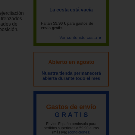
La cesta está vacía
ejercitación
s trenzados
Faltan
59,90 €
para gastos de
idades de
envío
gratis
posición.
Ver contenido cesta
Abierto en agosto
Nuestra tienda permanecerá
abierta durante todo el mes
Gastos de envío
G R A T I S
Envíos España península para
pedidos superiores a 59,90 euros
(más iva)
(condiciones)