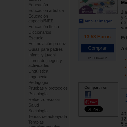
Mi
Educación
Educación artística
Ju
Educación
y 
especial/NEE
Ampliar imagen
de
Educación física
var
Diccionarios
13.53
Euros
Ed
Escuela
Estimulación precoz
Ar
Guías para padres
Infantil y juvenil
12.91 Dólares*
Libros de juegos y
actividades
Lingüística
Logopedia
Pedagogía
Compartir en:
Pruebas y protocolos
Psicología
Refuerzo escolar
Save
Salud
Sociología
40
Temas de autoayuda
12
Terapias
5 
complementarias