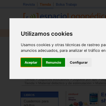
Revista
Tienda
Bolsa Trabajo
Utilizamos cookies
Revista
Libros
Material
Juguetes
Usamos cookies y otras técnicas de rastreo pa
anuncios adecuados, para analizar el tráfico e
Aceptar
Renuncio
Configurar
Tienda
>
Juguetes educativos
>
Juguetes por edades
Tienda
>
Juguetes educativos
>
Juguete por tipo
>
Jug
Tienda
>
Material didáctico y de estimulación
>
Materia
E
s
Cuadernos para
adultos