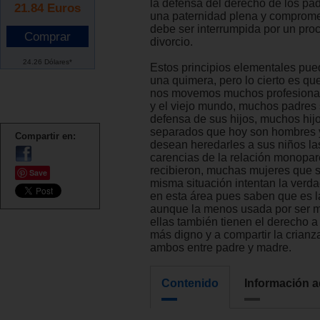
la defensa del derecho de los pad
21.84
Euros
una paternidad plena y comprome
debe ser interrumpida por un pro
divorcio.
24.26 Dólares*
Estos principios elementales pu
una quimera, pero lo cierto es qu
nos movemos muchos profesiona
y el viejo mundo, muchos padres
defensa de sus hijos, muchos hij
separados que hoy son hombres 
Compartir en:
desean heredarles a sus niños la
carencias de la relación monopar
recibieron, muchas mujeres que su
Save
misma situación intentan la verd
en esta área pues saben que es l
aunque la menos usada por ser m
ellas también tienen el derecho a
más digno y a compartir la crianza
ambos entre padre y madre.
Contenido
Información a