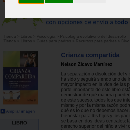
Tienda
>
Libros
>
Psicología
>
Psicología evolutiva o del desarrollo
Tienda
>
Libros
>
Guías para padres
>
Recursos para padres
>
Divo
Crianza compartida
Nelson Zicavo Martínez
La separación o disolución del ví
ha sido y seguirá siendo uno de 
mayor impacto en la vida de las 
parte importante de este libro es
demostrar de qué manera pueden
de este suceso, todos los que int
mismo y por la misma razón podr
qué es lo que no debemos hacer 
Ampliar imagen
bienestar para lbs hijos y los pad
se basa en dos ideas centrales: l
LIBRO
derecho superior del niño a vivir 