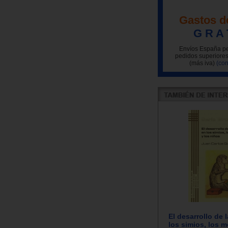
Gastos d
G R A 
Envíos España pe
pedidos superiores
(más iva)
(con
El desarrollo de 
los simios, los 