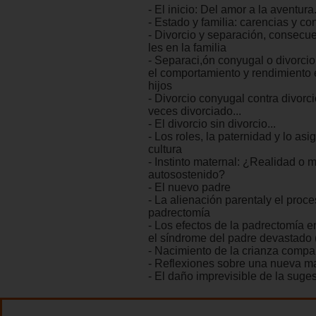
- El inicio: Del amor a la aventura.
- Estado y familia: carencias y c
- Divorcio y separación, consecu
les en la familia
- Separaci,ón conyugal o divorcio,
el comportamiento y rendimiento 
hijos
- Divorcio conyugal contra divorci
veces divorciado...
- El divorcio sin divorcio...
- Los roles, la paternidad y lo asi
cultura
- Instinto maternal: ¿Realidad o m
autosostenido?
- El nuevo padre
- La alienación parentaly el proce
padrectomía
- Los efectos de la padrectomía 
el síndrome del padre devastado
- Nacimiento de la crianza compa
- Reflexiones sobre una nueva ma
- El daño imprevisible de la suge