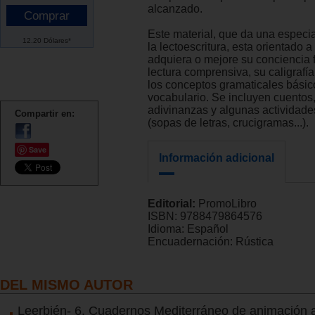
alcanzado.
Este material, que da una especia
12.20 Dólares*
la lectoescritura, esta orientado 
adquiera o mejore su conciencia 
lectura comprensiva, su caligrafía
los conceptos gramaticales básic
vocabulario. Se incluyen cuentos
adivinanzas y algunas actividade
Compartir en:
(sopas de letras, crucigramas...).
Save
Información adicional
Editorial:
PromoLibro
ISBN:
9788479864576
Idioma:
Español
Encuadernación:
Rústica
DEL MISMO AUTOR
Leerbién- 6. Cuadernos Mediterráneo de animación a 