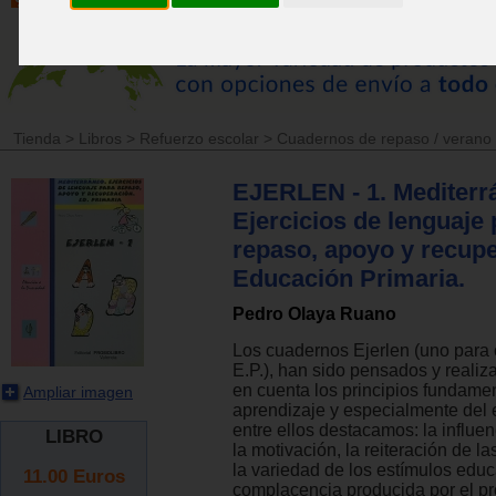
Tienda
>
Libros
>
Refuerzo escolar
>
Cuadernos de repaso / verano
EJERLEN - 1. Mediterr
Ejercicios de lenguaje 
repaso, apoyo y recupe
Educación Primaria.
Pedro Olaya Ruano
Los cuadernos Ejerlen (uno para
E.P.), han sido pensados y reali
en cuenta los principios fundame
Ampliar imagen
aprendizaje y especialmente del e
entre ellos destacamos: la influen
LIBRO
la motivación, la reiteración de la
la variedad de los estímulos educa
11.00
Euros
complacencia producida por el p