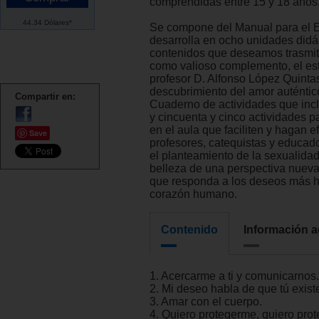
comprendidas entre 15 y 18 años
44.34 Dólares*
Se compone del Manual para el 
desarrolla en ocho unidades didá
contenidos que deseamos trasmiti
como valioso complemento, el est
profesor D. Alfonso López Quintas
descubrimiento del amor auténtic
Compartir en:
Cuaderno de actividades que in
y cincuenta y cinco actividades pa
en el aula que faciliten y hagan e
Save
profesores, catequistas y educad
el planteamiento de la sexualida
belleza de una perspectiva nueva
que responda a los deseos más 
corazón humano.
Contenido
Información a
1. Acercarme a ti y comunicarnos.
2. Mi deseo habla de que tú exist
3. Amar con el cuerpo.
4. Quiero protegerme, quiero pro