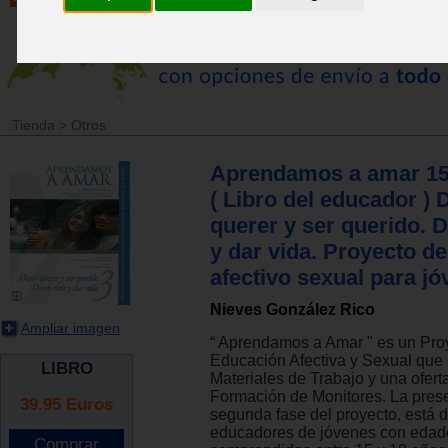
Tienda
>
Otros
Aprendamos a amar 15
( Libro del educador )
querer y ser querido. D
y dar vida. Proyecto d
afectivo sexual para j
Nieves González Rico
Ampliar imagen
“ Aprendamos a Amar " es un Pro
Educación Afectiva y Sexual que
LIBRO
Materiales de Trabajo y una ofer
Formación de Monitores. La prese
39.95
Euros
segunda fase del proyecto, está d
educadores de jóvenes con edad