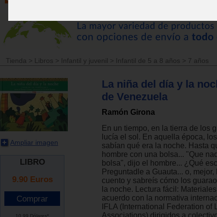
Tienda
>
Libros
>
Infantil y juvenil
>
Infantil de 5 a 8 años
>
7 años
La niña del día y la no
de Venezuela
Ramón Girona
En un tiempo, en la tierra de los 
lucía el sol. En aquella época, lo
Ampliar imagen
sabían qué era la noche. Hasta q
hombre con una bolsa... "Que nad
LIBRO
bolsa", dijo el hombre... ¿Qué es
Preguntadle a Guauta... o, mejor, 
9.90
Euros
cuento y sabreís cómo los guara
la noche. Lectura fácil: Materiale
acuerdo con la normativa internac
IFLA (International Federation of 
Associations) dirigidos a colectiv
10.99 Dólares*