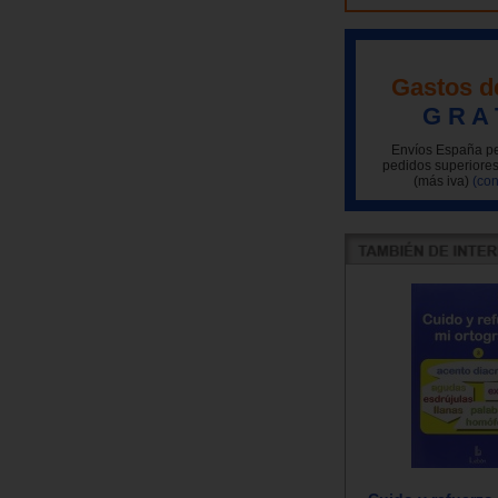
Gastos d
G R A 
Envíos España pe
pedidos superiores
(más iva)
(con