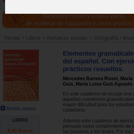
Tienda
>
Libros
>
Refuerzo escolar
>
Ortografía / diso
Elementos gramaticale
del español. Con ejerci
prácticos resueltos.
Mercedes Barrera Roset, María 
Guix, María Luisa Guix Aguado
En este cuaderno se recoge una s
aquellas cuestiones gramaticale
mayor dificultad para los estudia
Ampliar imagen
castellana.
LIBRO
Además este cuaderno de ejercic
pensado como complemento de l
6.80
Euros
las palabras a los textos. Por eso