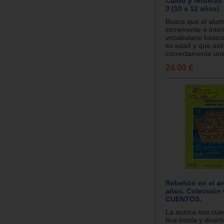
Cuido y refuerzo 
3 (10 a 12 años)
Busca que el alu
incremente e interi
vocabulario básic
su edad y que asi
correctamente una 
24.00 €
Rebelión en el ar
años. Colección
CUENTOS.
La autora nos cue
fina ironía y diver