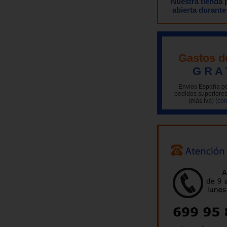
Nuestra tienda
abierta durante
Gastos d
G R A 
Envíos España pe
pedidos superiores
(más iva)
(con