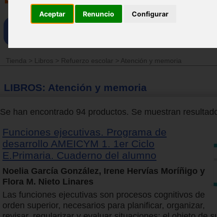
Aceptar
Renuncio
Configurar
Tienda
>
Libros
>
Refuerzo escolar
>
Atención y memoria
LIBROS: Atención y memoria
Se han encontrado 94 productos. Se muestran resultados
Funciones ejecutivas. Programa de
desarrollo AMEICYM 1. 1er Ciclo
E.Primaria. Cuaderno del alumno
Noelia García González, Irene Hervías Moríñigo y
Flora M. Nieto Linares
Las funciones ejecutivas son procesos cognitivos de
orden superior, necesarios para planificar, organizar,
revisar, regularizar y evaluar situaciones; el objeto de s