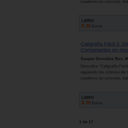
cuaderno en concreto, tra
LIBRO
8.39
Euros
Caligrafía Fácil 3. D
Consonantes en mayú
Gaspar González Rus, M.
Descubre "Caligrafía Fáci
siguiendo los criterios d
cuaderno en concreto, tra
LIBRO
8.39
Euros
1 de 17