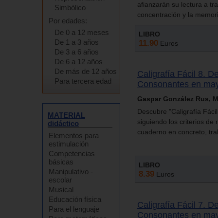
afianzarán su lectura a tr
Simbólico
concentración y la memori
Por edades:
De 0 a 12 meses
LIBRO
De 1 a 3 años
11.90
Euros
De 3 a 6 años
De 6 a 12 años
De más de 12 años
Caligrafía Fácil 8. D
Para tercera edad
Consonantes en may
Gaspar González Rus, M.
Descubre "Caligrafía Fáci
MATERIAL
siguiendo los criterios d
didáctico
cuaderno en concreto, tra
Elementos para
estimulación
Competencias
básicas
LIBRO
Manipulativo -
8.39
Euros
escolar
Musical
Educación física
Caligrafía Fácil 7. D
Para el lenguaje
Consonantes en mayú