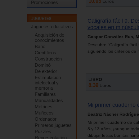
10.95
Euros
Promociones
Caligrafía fácil 9. D
Juguetes educativos
vocales en minúscula:
Adquisición de
Gaspar González Rus, M.
conocimientos
Descubre "Caligrafía fáci
Baño
siguiendo los criterios d
Científicos
Construcción
Dominó
De exterior
Estimulación
LIBRO
intelectual y
8.39
Euros
memoria
Familiares
Manualidades
Mi primer cuaderno d
Motrices
Muñecos
Beatriz Nácher Rodrígue
Ordenador
Mi primer cuaderno de cali
Primeros juguetes
8 y 13 años, ¡aunque toda
Puzzles
dibujar letras bonitas, si
Representación