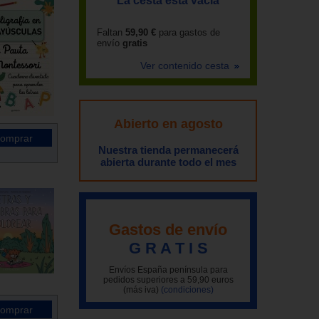
La cesta está vacía
Faltan
59,90 €
para gastos de
envío
gratis
Ver contenido cesta
Abierto en agosto
Nuestra tienda permanecerá
abierta durante todo el mes
Gastos de envío
G R A T I S
Envíos España península para
pedidos superiores a 59,90 euros
(más iva)
(condiciones)