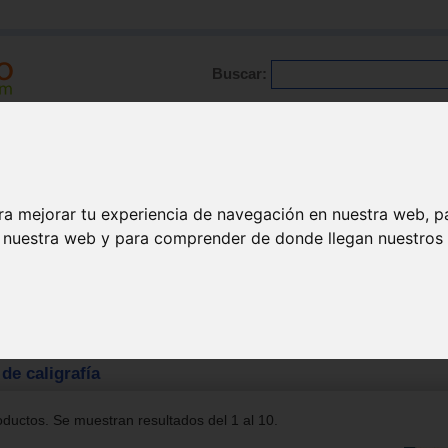
Buscar:
Formación
Directorio
Trabajo
Registro
ra mejorar tu experiencia de navegación en nuestra web, p
n nuestra web y para comprender de donde llegan nuestros v
afia
>
Cuadernos de caligrafía
e caligrafía
ductos. Se muestran resultados del 1 al 10.