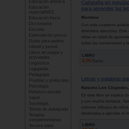
Educación artística
Caligrafía en mayús
Educación
para aprender las le
especial/NEE
Montena
Educación física
Diccionarios
Con este cuaderno podrás 
Escuela
divertidos ejercicios. Est
Estimulación precoz
niñas en edad de aprender
Guías para padres
todas las consonantes y la
Infantil y juvenil
Libros de juegos y
LIBRO
actividades
8.95
Euros
Lingüística
Logopedia
Pedagogía
Letras y palabras pa
Pruebas y protocolos
Psicología
Natasha Leis Céspedes,
Refuerzo escolar
En este libro se explica c
Salud
y con mucha fantasía. Tam
Sociología
colorear (dibujos de niño
Temas de autoayuda
destinadas a ejercitar el 
Terapias
complementarias
LIBRO
Tercera edad