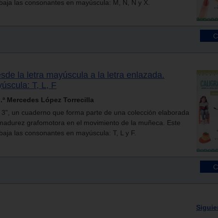
baja las consonantes en mayúscula: M, N, Ñ y X.
esde la letra mayúscula a la letra enlazada.
scula: T, L, F
ª Mercedes López Torrecilla
l 3", un cuaderno que forma parte de una colección elaborada
e madurez grafomotora en el movimiento de la muñeca. Este
baja las consonantes en mayúscula: T, L y F.
Siguie