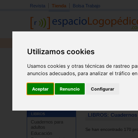
Revista
Tienda
Bolsa Trabajo
Revista
Libros
Material
Juguetes
Utilizamos cookies
Usamos cookies y otras técnicas de rastreo pa
anuncios adecuados, para analizar el tráfico e
Aceptar
Renuncio
Configurar
Tienda
>
Libros
>
Refuerzo escolar
>
Caligrafía y disgr
LIBROS: Cuadernos d
Cuadernos para
adultos
Se han encontrado 170 pro
Educación