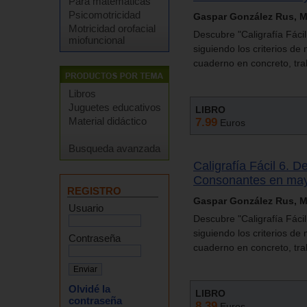
Para matemáticas
Psicomotricidad
Gaspar González Rus, M.
Motricidad orofacial
Descubre "Caligrafía Fáci
miofuncional
siguiendo los criterios d
cuaderno en concreto, tra
Libros
Juguetes educativos
LIBRO
Material didáctico
7.99
Euros
Busqueda avanzada
Caligrafía Fácil 6. D
Consonantes en mayú
REGISTRO
Gaspar González Rus, M.
Usuario
Descubre "Caligrafía Fáci
siguiendo los criterios d
Contraseña
cuaderno en concreto, tra
Olvidé la
LIBRO
contraseña
8.39
Euros