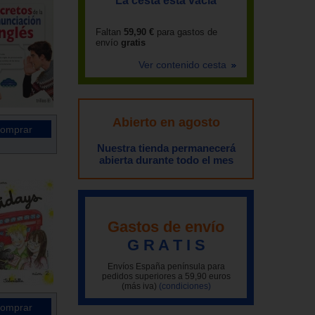
La cesta está vacía
Faltan
59,90 €
para gastos de
envío
gratis
Ver contenido cesta
Abierto en agosto
Nuestra tienda permanecerá
abierta durante todo el mes
Gastos de envío
G R A T I S
Envíos España península para
pedidos superiores a 59,90 euros
(más iva)
(condiciones)