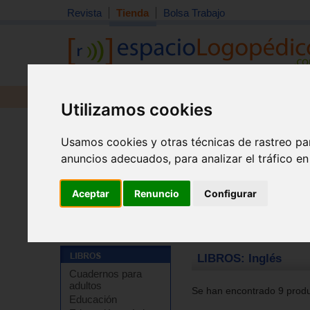
Revista
Tienda
Bolsa Trabajo
Revista
Libros
Material
Juguetes
Utilizamos cookies
Usamos cookies y otras técnicas de rastreo pa
anuncios adecuados, para analizar el tráfico e
Aceptar
Renuncio
Configurar
Tienda
>
Libros
>
Refuerzo escolar
>
Cuadernos de re
LIBROS: Inglés
Cuadernos para
adultos
Se han encontrado 9 produc
Educación