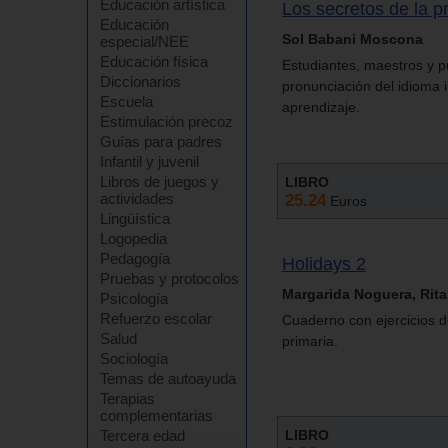
Educación artística
Los secretos de la p
Educación
Sol Babani Moscona
especial/NEE
Educación física
Estudiantes, maestros y pú
Diccionarios
pronunciación del idioma i
Escuela
aprendizaje.
Estimulación precoz
Guías para padres
Infantil y juvenil
Libros de juegos y
LIBRO
actividades
25.24
Euros
Lingüística
Logopedia
Pedagogía
Holidays 2
Pruebas y protocolos
Margarida Noguera, Rita
Psicología
Refuerzo escolar
Cuaderno con ejercicios d
Salud
primaria.
Sociología
Temas de autoayuda
Terapias
complementarias
Tercera edad
LIBRO