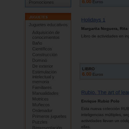
6.00
Euros
Promociones
Holidays 1
Juguetes educativos
Margarita Noguera, Rita C
Adquisición de
Libro de actividades en in
conocimientos
Baño
Científicos
Construcción
Dominó
De exterior
LIBRO
Estimulación
6.00
Euros
intelectual y
memoria
Familiares
Rubio. The art of le
Manualidades
Motrices
Enrique Rubio Polo
Muñecos
Esta nueva colección RUB
Ordenador
inteligencias múltiples, s
Primeros juguetes
actividades llevan un códi
Puzzles
ellas.
Representación