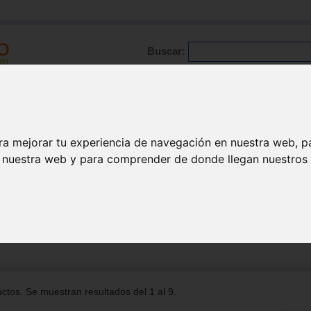
Buscar:
Formación
Directorio
Trabajo
Registro
ra mejorar tu experiencia de navegación en nuestra web, p
n nuestra web y para comprender de donde llegan nuestros v
paso / verano
>
Inglés
tos. Se muestran resultados del 1 al 9.