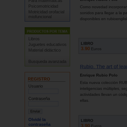
Para matemáticas
Psicomotricidad
Como novedad incorporamo
Motricidad orofacial
sonidos para llegar a la 
miofuncional
disponibles en rubioengli
Libros
LIBRO
Juguetes educativos
3.90
Euros
Material didáctico
Busqueda avanzada
Rubio. The art of le
Enrique Rubio Polo
REGISTRO
Esta nueva colección RUB
Usuario
inteligencias múltiples, s
actividades llevan un códi
Contraseña
ellas.
Olvidé la
LIBRO
contraseña
3.90
Euros