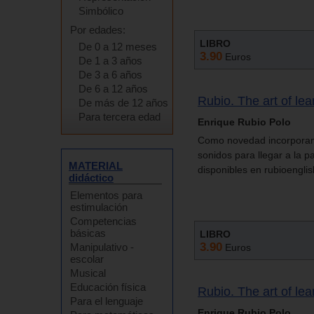
Simbólico
Por edades:
LIBRO
De 0 a 12 meses
3.90
Euros
De 1 a 3 años
De 3 a 6 años
De 6 a 12 años
Rubio. The art of le
De más de 12 años
Para tercera edad
Enrique Rubio Polo
Como novedad incorporamo
sonidos para llegar a la 
MATERIAL
disponibles en rubioengli
didáctico
Elementos para
estimulación
Competencias
básicas
LIBRO
3.90
Manipulativo -
Euros
escolar
Musical
Educación física
Rubio. The art of le
Para el lenguaje
Enrique Rubio Polo