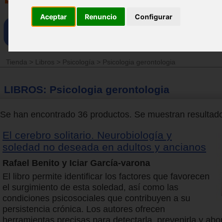
Aceptar
Renuncio
Configurar
Tienda
>
Libros
>
Psicología
>
Psicologia gerontologia
LIBROS: Psicologia gerontologia
Se han encontrado 36 productos. Se muestran resultados
El cerebro solitario. Neurobiología y
soledad no deseada en adultos y ancianos
Rafael Benito y Iciar García-varona
El libro permite identificar los factores que favorecen
el surgimiento de esta soledad, así como las
condiciones psicosociales que contribuyen a su
persistencia crónica. Los autores ofrecen
herramientas precisas para detectarla, prevenirla y abo