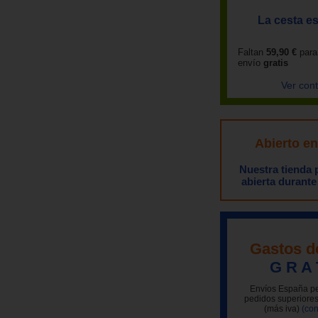
La cesta es
Faltan
59,90 €
para
envío
gratis
Ver con
Abierto e
Nuestra tienda
abierta durante
Gastos d
G R A 
Envíos España pe
pedidos superiores
(más iva)
(con