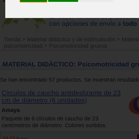
Tienda
>
Material didáctico y de estimulación
>
Materia
psicomotricidad
>
Psicomotricidad gruesa
MATERIAL DIDÁCTICO: Psicomotricidad gr
Se han encontrado 57 productos. Se muestran resultados
Círculos de caucho antideslizante de 23
cm de diámetro (6 unidades)
Amaya
Paquete de 6 círculos de caucho de 23
centímetros de diámetro. Colores surtidos.
16.15
Euros