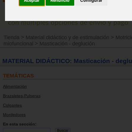
Aceptar
Renuncio
Configurar
Tienda
>
Material didáctico y de estimulación
>
Motrici
miofuncional
>
Masticación - deglución
MATERIAL DIDÁCTICO: Masticación - deglu
TEMÁTICAS
Alimentación
Brazaletes-Pulseras
Colgantes
Mordedores
En esta sección: