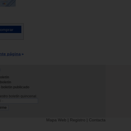
nte página
N
oletin
 boletin
 boletin publicado
stro boletín quincenal.
Mapa Web
|
Registro
|
Contacta