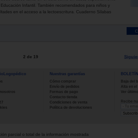
 Educación Infantil. También recomendados para niños y
ltades en el acceso a la lectoescritura. Cuaderno Sílabas
2 de 19
Siguie
ioLogopédico
Nuestras garantías
BOLETÍ
os
Cómo comprar
Baja del b
Envío de pedidos
Alta en el
 nosotros
Formas de pago
Ver último
Contacto tienda
Recibe nue
27
Condiciones de venta
kies
Política de devoluciones
ión parcial o total de la información mostrada