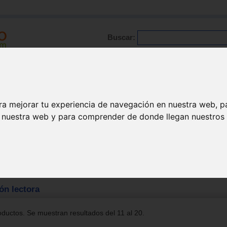
Buscar:
Formación
Directorio
Trabajo
Registro
ra mejorar tu experiencia de navegación en nuestra web, p
n nuestra web y para comprender de donde llegan nuestros v
tora
n lectora
ductos. Se muestran resultados del 11 al 20.