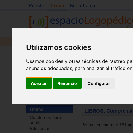
Revista
Tienda
Bolsa Trabajo
Revista
Libros
Material
Juguetes
Utilizamos cookies
Usamos cookies y otras técnicas de rastreo pa
anuncios adecuados, para analizar el tráfico e
Aceptar
Renuncio
Configurar
Tienda
>
Libros
>
Refuerzo escolar
>
Comprensión lec
LIBROS: Comprensió
Cuadernos para
adultos
Se han encontrado 181 pro
Educación