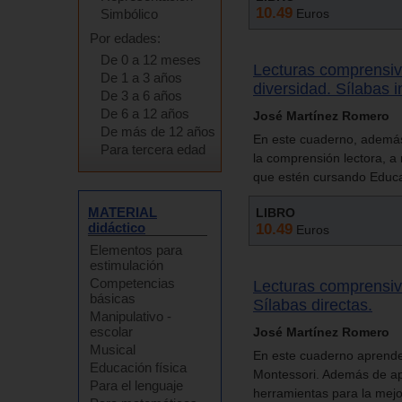
10.49
Simbólico
Euros
Por edades:
De 0 a 12 meses
Lecturas comprensiv
De 1 a 3 años
diversidad. Sílabas i
De 3 a 6 años
De 6 a 12 años
José Martínez Romero
De más de 12 años
En este cuaderno, además 
Para tercera edad
la comprensión lectora, a
que estén cursando Educac
MATERIAL
LIBRO
didáctico
10.49
Euros
Elementos para
estimulación
Competencias
Lecturas comprensiva
básicas
Sílabas directas.
Manipulativo -
escolar
José Martínez Romero
Musical
En este cuaderno aprendes
Educación física
Montessori. Además de apre
Para el lenguaje
herramientas para la mejo