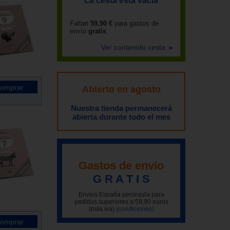
La cesta está vacía
Faltan
59,90 €
para gastos de
envío
gratis
Ver contenido cesta
Abierto en agosto
Nuestra tienda permanecerá
abierta durante todo el mes
Gastos de envío
G R A T I S
Envíos España península para
pedidos superiores a 59,90 euros
(más iva)
(condiciones)