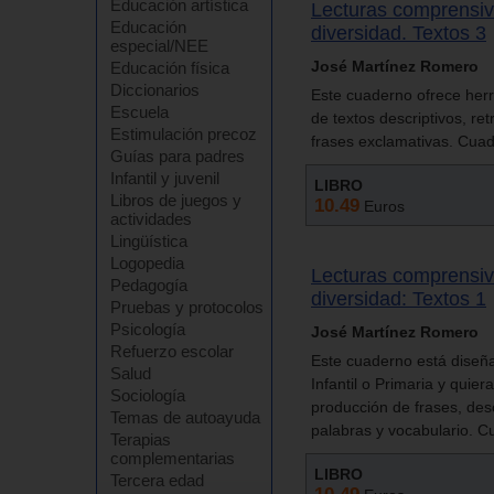
Educación artística
Lecturas comprensiv
Educación
diversidad. Textos 3
especial/NEE
José Martínez Romero
Educación física
Diccionarios
Este cuaderno ofrece herr
Escuela
de textos descriptivos, ret
Estimulación precoz
frases exclamativas. Cuad
Guías para padres
Infantil y juvenil
LIBRO
Libros de juegos y
10.49
Euros
actividades
Lingüística
Logopedia
Lecturas comprensiv
Pedagogía
diversidad: Textos 1
Pruebas y protocolos
Psicología
José Martínez Romero
Refuerzo escolar
Este cuaderno está diseñ
Salud
Infantil o Primaria y quie
Sociología
producción de frases, desc
Temas de autoayuda
palabras y vocabulario. C
Terapias
complementarias
LIBRO
Tercera edad