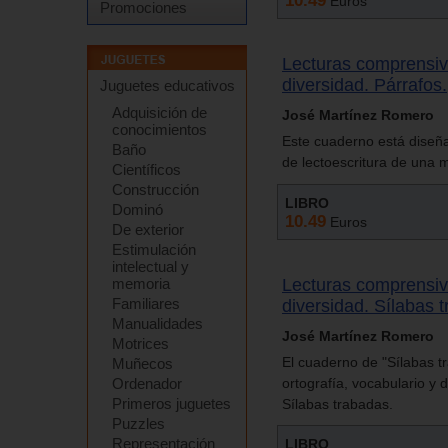
10.49
Euros
Promociones
Lecturas comprensiv
diversidad. Párrafos.
Juguetes educativos
Adquisición de
José Martínez Romero
conocimientos
Este cuaderno está diseña
Baño
de lectoescritura de una 
Científicos
Construcción
LIBRO
Dominó
10.49
Euros
De exterior
Estimulación
intelectual y
memoria
Lecturas comprensiv
Familiares
diversidad. Sílabas 
Manualidades
José Martínez Romero
Motrices
El cuaderno de "Sílabas t
Muñecos
Ordenador
ortografía, vocabulario y
Primeros juguetes
Sílabas trabadas.
Puzzles
Representación
LIBRO