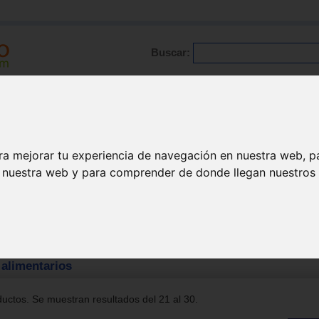
Buscar:
Formación
Directorio
Trabajo
Registro
ra mejorar tu experiencia de navegación en nuestra web, p
n nuestra web y para comprender de donde llegan nuestros v
rnos alimentarios
alimentarios
uctos. Se muestran resultados del 21 al 30.