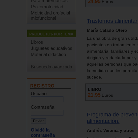
Para matemáticas
24.95
Euros
Psicomotricidad
Motricidad orofacial
miofuncional
Trastornos alimenta
María Calado Otero
Es una obra de gran utili
Libros
pacientes en tratamiento 
Juguetes educativos
alimentaria, familiares y
Material didáctico
dirigida y redactada por y
aquellas personas que pad
Busqueda avanzada
la medida que les permita
sucede.
REGISTRO
LIBRO
Usuario
21.95
Euros
Contraseña
Programa de prevenci
alimentación.
Olvidé la
Andrés Verania y otros
contraseña