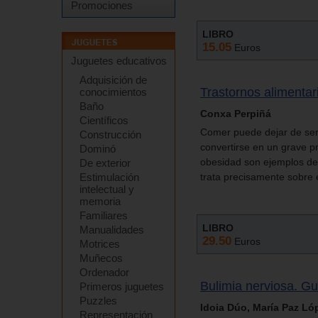
Promociones
LIBRO
15.05
Euros
Juguetes educativos
Adquisición de
Trastornos alimentar
conocimientos
Baño
Conxa Perpiñá
Científicos
Comer puede dejar de ser 
Construcción
convertirse en un grave pr
Dominó
obesidad son ejemplos de e
De exterior
Estimulación
trata precisamente sobre 
intelectual y
memoria
Familiares
LIBRO
Manualidades
29.50
Euros
Motrices
Muñecos
Ordenador
Bulimia nerviosa. Gu
Primeros juguetes
Puzzles
Idoia Dúo, María Paz Ló
Representación