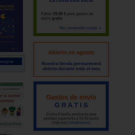
La cesta está vacía
Faltan
59,90 €
para gastos de
envío
gratis
Ver contenido cesta
Abierto en agosto
Nuestra tienda permanecerá
abierta durante todo el mes
Gastos de envío
G R A T I S
Envíos España península para
pedidos superiores a 59,90 euros
(más iva)
(condiciones)