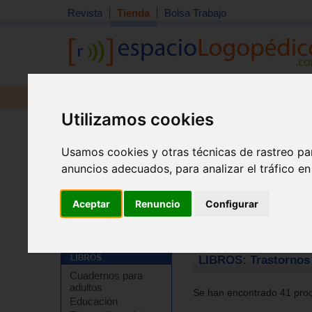
Revista
Tienda
Bolsa Trabajo
Revista
Libros
Material
Juguetes
Utilizamos cookies
Usamos cookies y otras técnicas de rastreo pa
anuncios adecuados, para analizar el tráfico e
Aceptar
Renuncio
Configurar
Tienda
>
Libros
>
Psicología
>
Psicopatología
>
Trasto
LIBROS: Trastornos 
Cuadernos para
adultos
Se han encontrado 41 prod
Educación