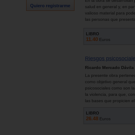
En la obra se desarrollan
Quiero registrarme
salud en general y, en pa
valioso material para pode
las personas que presenta
LIBRO
11.40
Euros
Riesgos psicosociale
Ricardo Mercado Dávila
La presente obra pertenece
como objetivo general que 
psicosociales como son las
la violencia, para que, co
las bases que propicien el
LIBRO
26.48
Euros