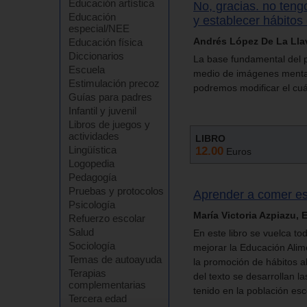
Educación artística
No, gracias. no teng
Educación
y establecer hábitos
especial/NEE
Andrés López De La Lla
Educación física
Diccionarios
La base fundamental del 
Escuela
medio de imágenes mental
Estimulación precoz
podremos modificar el cu
Guías para padres
Infantil y juvenil
Libros de juegos y
actividades
LIBRO
Lingüística
12.00
Euros
Logopedia
Pedagogía
Pruebas y protocolos
Aprender a comer es
Psicología
María Victoria Azpiazu,
Refuerzo escolar
Salud
En este libro se vuelca tod
Sociología
mejorar la Educación Alim
Temas de autoayuda
la promoción de hábitos al
Terapias
del texto se desarrollan l
complementarias
tenido en la población esc
Tercera edad