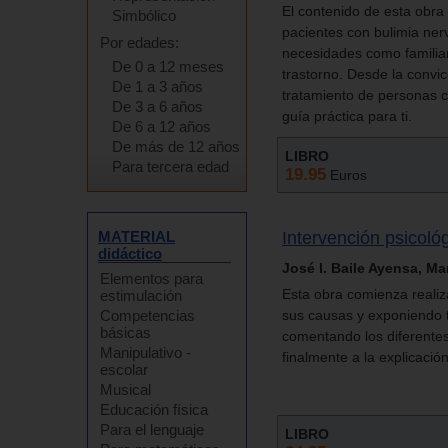
El contenido de esta obra
Simbólico
pacientes con bulimia nerv
Por edades:
necesidades como familiar
De 0 a 12 meses
trastorno. Desde la convic
De 1 a 3 años
tratamiento de personas c
De 3 a 6 años
guía práctica para ti.
De 6 a 12 años
De más de 12 años
LIBRO
Para tercera edad
19.95
Euros
MATERIAL
Intervención psicoló
didáctico
José I. Baile Ayensa, Ma
Elementos para
Esta obra comienza realiz
estimulación
Competencias
sus causas y exponiendo t
básicas
comentando los diferentes
Manipulativo -
finalmente a la explicació
escolar
Musical
Educación física
Para el lenguaje
LIBRO