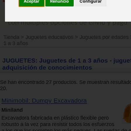
Aceptar
Renuncio
Configurar
Tienda
>
Juguetes educativos
>
Juguetes por edades
1 a 3 años
JUGUETES: Juguetes de 1 a 3 años - jugue
adquisición de conocimientos
Se han encontrado 27 productos. Se muestran resultado
20.
Minimobil: Dumpy Excavadora
Miniland
Excavadora fabricada en plástico flexible pero
robusto a la vez para resistir todos los esfuerzos
a los que los someten los más peques. Las ruedas de 