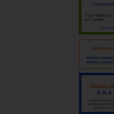
La cesta es
Faltan
59,90 €
para
envío
gratis
Ver con
Abierto e
Nuestra tienda
abierta durante
Gastos d
G R A 
Envíos España pe
pedidos superiores
(más iva)
(con