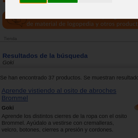
Tienda
Resultados de la búsqueda
Goki
Se han encontrado 37 productos. Se muestran resultados
Aprende vistiendo al osito de abroches
Brommel
Goki
Aprende los distintos cierres de la ropa con el osito
Brommel. Ayúdalo a vestirse con cremalleras,
velcro, botones, cierres a presión y cordones.