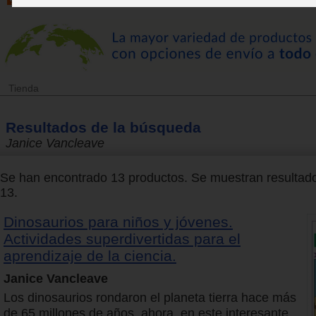
Tienda
Resultados de la búsqueda
Janice Vancleave
Se han encontrado 13 productos. Se muestran resultado
13.
Dinosaurios para niños y jóvenes.
Actividades superdivertidas para el
aprendizaje de la ciencia.
Janice Vancleave
Los dinosaurios rondaron el planeta tierra hace más
de 65 millones de años, ahora, en este interesante