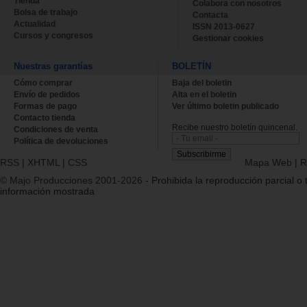
Tienda
Colabora con nosotros
Bolsa de trabajo
Contacta
Actualidad
ISSN 2013-0627
Cursos y congresos
Gestionar cookies
Nuestras garantías
BOLETÍN
Cómo comprar
Baja del boletin
Envío de pedidos
Alta en el boletin
Formas de pago
Ver último boletin publicado
Contacto tienda
Recibe nuestro boletín quincenal.
Condiciones de venta
Política de devoluciones
RSS
|
XHTML
|
CSS
Mapa Web
|
R
© Majo Producciones 2001-2026
- Prohibida la reproducción parcial o t
información mostrada