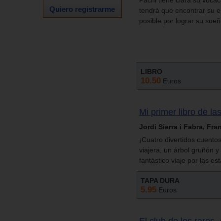
Pachi tiene clara su voca
Quiero registrarme
tendrá que encontrar su es
posible por lograr su sue
LIBRO
10.50
Euros
Mi primer libro de la
Jordi Sierra i Fabra, Fr
¡Cuatro divertidos cuento
viajera, un árbol gruñón y
fantástico viaje por las es
TAPA DURA
5.95
Euros