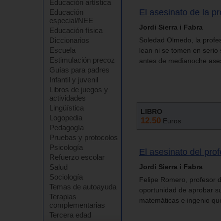
Educación artística
El asesinato de la p
Educación
especial/NEE
Jordi Sierra i Fabra
Educación física
Diccionarios
Soledad Olmedo, la profeso
Escuela
lean ni se tomen en serio
Estimulación precoz
antes de medianoche ases
Guías para padres
Infantil y juvenil
Libros de juegos y
actividades
Lingüística
LIBRO
Logopedia
12.50
Euros
Pedagogía
Pruebas y protocolos
Psicología
El asesinato del pro
Refuerzo escolar
Salud
Jordi Sierra i Fabra
Sociología
Felipe Romero, profesor 
Temas de autoayuda
oportunidad de aprobar s
Terapias
matemáticas e ingenio que
complementarias
Tercera edad