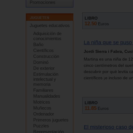
Promociones
LIBRO
12.50
Euros
Juguetes educativos
Adquisición de
conocimientos
La niña que se puso 
Baño
Científicos
Jordi Sierra i Fabra, Cu
Construcción
Martina es una niña de 12
Dominó
cinco centímetros del su
De exterior
descubrir por qué levita 
Estimulación
científicos ¡e incluso de 
intelectual y
memoria
Familiares
Manualidades
Motrices
LIBRO
11.85
Muñecos
Euros
Ordenador
Primeros juguetes
Puzzles
El misterioso caso 
Representación