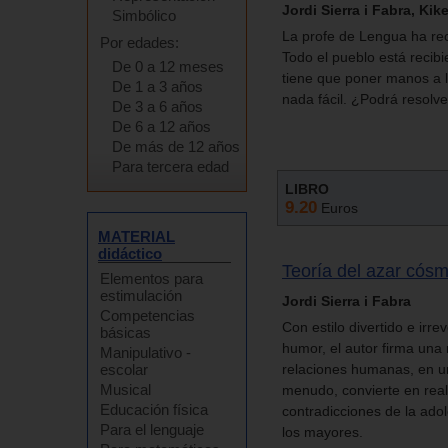
Jordi Sierra i Fabra, Kik
Simbólico
La profe de Lengua ha rec
Por edades:
Todo el pueblo está recib
De 0 a 12 meses
tiene que poner manos a l
De 1 a 3 años
nada fácil. ¿Podrá resolv
De 3 a 6 años
De 6 a 12 años
De más de 12 años
Para tercera edad
LIBRO
9.20
Euros
MATERIAL
didáctico
Teoría del azar cósm
Elementos para
estimulación
Jordi Sierra i Fabra
Competencias
Con estilo divertido e irre
básicas
humor, el autor firma una 
Manipulativo -
escolar
relaciones humanas, en un
Musical
menudo, convierte en reale
Educación física
contradicciones de la adol
Para el lenguaje
los mayores.