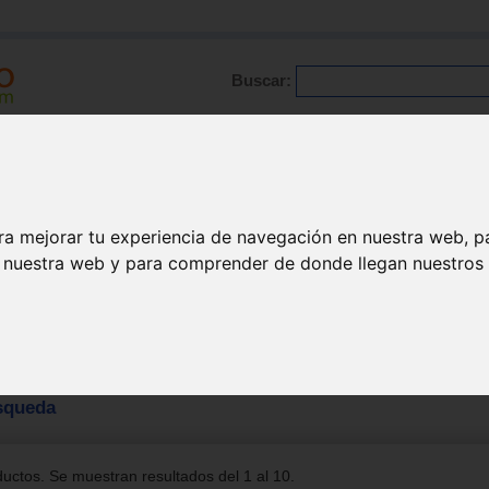
Buscar:
Formación
Directorio
Trabajo
Registro
ra mejorar tu experiencia de navegación en nuestra web, p
n nuestra web y para comprender de donde llegan nuestros v
squeda
uctos. Se muestran resultados del 1 al 10.