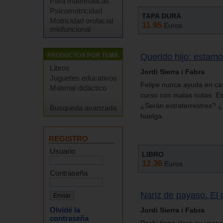
Para matemáticas
Psicomotricidad
TAPA DURA
Motricidad orofacial
11.95
Euros
miofuncional
Querido hijo: estam
Libros
Jordi Sierra i Fabra
Juguetes educativos
Felipe nunca ayuda en ca
Material didáctico
curso con malas notas. Es
¿Serán extraterrestres? ¿
Busqueda avanzada
huelga.
REGISTRO
Usuario
LIBRO
12.36
Euros
Contraseña
Nariz de payaso. El
Olvidé la
Jordi Sierra i Fabra
contraseña