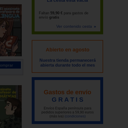
La cesta está vacía
Faltan
59,90 €
para gastos de
envío
gratis
Ver contenido cesta
Abierto en agosto
Nuestra tienda permanecerá
abierta durante todo el mes
Gastos de envío
G R A T I S
Envíos España península para
pedidos superiores a 59,90 euros
(más iva)
(condiciones)