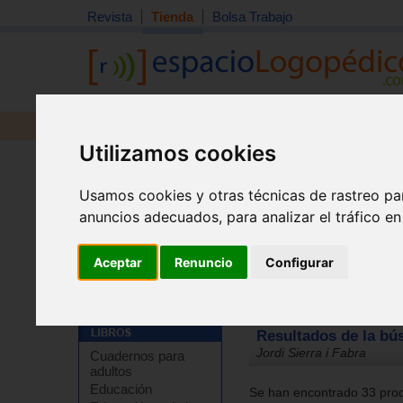
Revista
Tienda
Bolsa Trabajo
Revista
Libros
Material
Juguetes
Utilizamos cookies
Usamos cookies y otras técnicas de rastreo pa
anuncios adecuados, para analizar el tráfico e
Aceptar
Renuncio
Configurar
Tienda
Resultados de la bú
Jordi Sierra i Fabra
Cuadernos para
adultos
Educación
Se han encontrado 33 prod