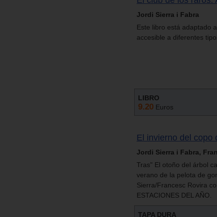
El club de los raros. 
Jordi Sierra i Fabra
Este libro está adaptado a
accesible a diferentes tip
LIBRO
9.20
Euros
El invierno del copo 
Jordi Sierra i Fabra, Fr
Tras" El otoño del árbol c
verano de la pelota de gom
Sierra/Francesc Rovira co
ESTACIONES DEL AÑO.
TAPA DURA