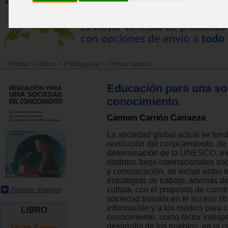
Tienda
>
Libros
>
Pedagogía
>
Temas varios
Educación para una so
conocimiento.
Carmen Carrión Carranza
La sociedad global actual se fund
revolución del conociemiento, de 
determinación de la UNESCO, e
distintos foros internacionales so
y comunicación, de incluir estos 
estrategias de trabajo, además de 
Ampliar imagen
cultura, con el proposito de const
sociedad basada en el acceso libr
información y a los medios para c
LIBRO
conocimiento, como factor indisp
desarrollo de los pueblos, en la 
18.28
Euros