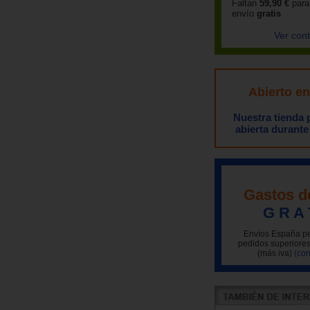
Faltan
59,90 €
para
envío
gratis
Ver con
Abierto e
Nuestra tienda
abierta durante
Gastos d
G R A 
Envíos España pe
pedidos superiores
(más iva)
(con