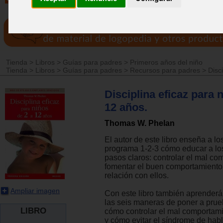
Tienda
>
Libros
>
Guías para padres
>
Primeros años del niño
Tienda
>
Libros
>
Guías para padres
>
Recursos para padres
>
Disci
Disciplina eficaz para 
12 años.
Thomas W. Phelan
El autor de este libro enseña a l
programa 1-2-3 cómo educar a los
pasos claros: controlar el mal co
fomentar el buen comportamiento; 
relación con ellos.
Ampliar imagen
Con este libro también aprenderá
las seis maneras de poner a prue
LIBRO
cómo controlar el mal comportami
y cómo evitar el síndrome de habl