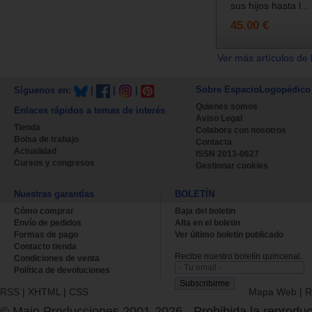
sus hijos hasta l...
45.00 €
Ver más artículos de 
Sobre EspacioLogopédico
Síguenos en:
|
|
|
Quienes somos
Enlaces rápidos a temas de interés
Aviso Legal
Tienda
Colabora con nosotros
Bolsa de trabajo
Contacta
Actualidad
ISSN 2013-0627
Cursos y congresos
Gestionar cookies
Nuestras garantías
BOLETÍN
Cómo comprar
Baja del boletin
Envío de pedidos
Alta en el boletin
Formas de pago
Ver último boletin publicado
Contacto tienda
Recibe nuestro boletín quincenal.
Condiciones de venta
Política de devoluciones
RSS
|
XHTML
|
CSS
Mapa Web
|
R
© Majo Producciones 2001-2026
- Prohibida la reproduc