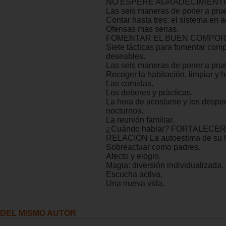
NO ESPERE AGRADECIMIENT
Las seis maneras de poner a prue
Contar hasta tres: el sistema en a
Ofensas mas serias.
FOMENTAR EL BUEN COMPOR
Siete tácticas para fomentar com
deseables.
Las seis maneras de poner a prue
Recoger la habitación, limpiar y h
Las comidas.
Los deberes y prácticas.
La hora de acostarse y los desper
nocturnos.
La reunión familiar.
¿Cuándo hablar? FORTALECE
RELACIÓN La autoestima de su h
Sobreactuar como padres.
Afecto y elogio.
Magia: diversión individualizada.
Escucha activa.
Una nueva vida.
DEL MISMO AUTOR