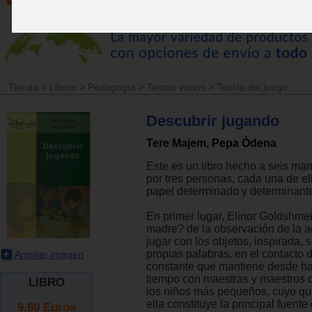
Tienda
>
Libros
>
Pedagogía
>
Temas varios
>
Teoría del juego
Descubrir jugando
Tere Majem, Pepa Òdena
Este es un libro hecho a seis ma
por tres personas, cada una de el
papel determinado y determinant
En primer lugar, Elinor Goldshme
madre? de la observación de la a
jugar con los objetos, inspirada,
propias palabras, en el contacto d
Ampliar imagen
constante que mantiene desde h
tiempo con maestras y maestros d
LIBRO
los niños más pequeños, cuyo qu
ella constituye la principal fuente
9.80
Euros