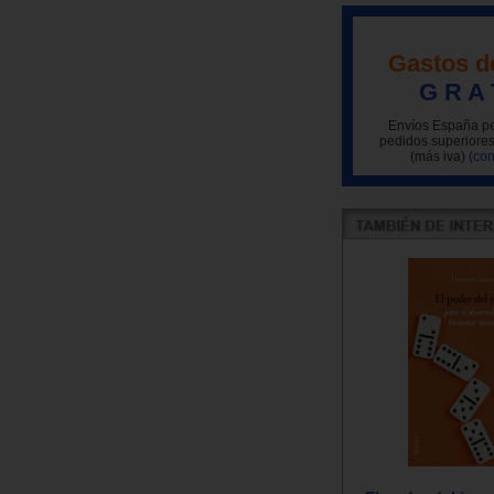
Gastos d
G R A 
Envíos España pe
pedidos superiores
(más iva)
(con