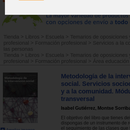
Tienda
>
Libros
>
Escuela
>
Temarios de oposiciones 
profesional
>
Formación profesional
>
Servicios a la 
las personas
Tienda
>
Libros
>
Escuela
>
Temarios de oposiciones 
profesional
>
Formación profesional
>
Área educación
Metodología de la inte
social. Servicios socio
y a la comunidad. Mód
transversal
Isabel Gutiérrez, Montse Sorrib
El objetivo del libro que tienes d
dispongas de un instrumento de r
el seguimiento de las clases que 
Ampliar imagen