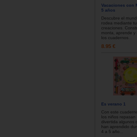
Vacaciones con 
5 años
Descubre el mund
rodea mediante tu
creaciones. Constr
monta, aprende y d
los cuadernos...
8.95 €
Es verano 1
Con este cuadern
los niños repasan
divertida algunos
han aprendido dur
4 a 5 año...