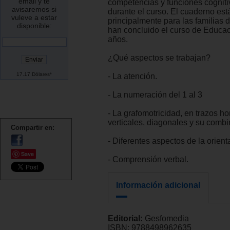
email y te
competencias y funciones cogniti
avisaremos si
durante el curso. El cuaderno es
vuleve a estar
principalmente para las familias 
disponible:
han concluido el curso de Educaci
años.
¿Qué aspectos se trabajan?
17.17 Dólares*
- La atención.
- La numeración del 1 al 3
- La grafomotricidad, en trazos ho
verticales, diagonales y su combi
Compartir en:
- Diferentes aspectos de la orient
Save
- Comprensión verbal.
Información adicional
Editorial:
Gesfomedia
ISBN:
9788498962635