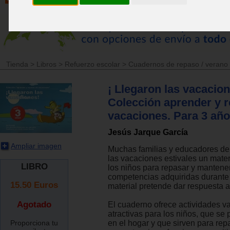
Tienda
>
Libros
>
Refuerzo escolar
>
Cuadernos de repaso / verano
¡ Llegaron las vacacion
Colección aprender y 
vacaciones. Para 3 año
Jesús Jarque García
Ampliar imagen
Muchas familias y educadores d
las vacaciones estivales un mater
LIBRO
los niños para repasar y mantene
competencias adquiridas durante 
15.50
Euros
material pretende dar respuesta a 
Agotado
El cuaderno ofrece actividades v
atractivas para los niños, que se 
Proporciona tu
en el hogar y que sirven para re