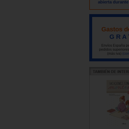
abierta durante
Gastos d
G R A 
Envíos España pe
pedidos superiores
(más iva)
(con