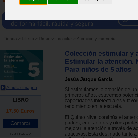
Tienda
>
Libros
>
Refuerzo escolar
>
Atención y memoria
Colección estimular y 
Estimular la atención. N
Para niños de 5 años
Jesús Jarque García
Ampliar imagen
Si estimulamos la atención de un 
primeros años, estaremos potenc
LIBRO
capacidades intelectuales y favo
rendimiento en la escuela.
17.50
Euros
El Quinto Nivel continúa el anterio
padres, educadores y otros profe
mejorar la atención a través de a
atractivas. Está destinado tanto a
19.41 Dólares*