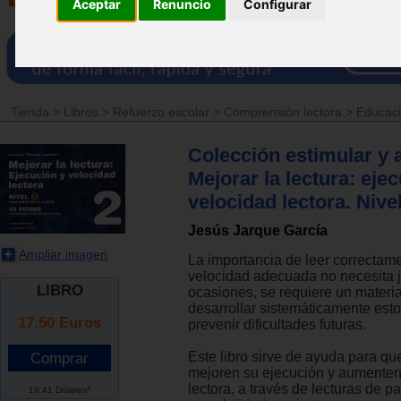
Aceptar
Renuncio
Configurar
Tienda
>
Libros
>
Refuerzo escolar
>
Comprensión lectora
>
Educaci
Colección estimular y 
Mejorar la lectura: eje
velocidad lectora. Nivel
Jesús Jarque García
Ampliar imagen
La importancia de leer correctam
velocidad adecuada no necesita ju
LIBRO
ocasiones, se requiere un materia
desarrollar sistemáticamente est
17.50
Euros
prevenir dificultades futuras.
Este libro sirve de ayuda para qu
mejoren su ejecución y aumenten
lectora, a través de lecturas de p
19.41 Dólares*