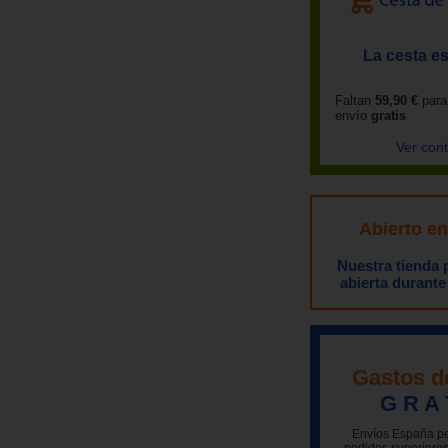
La cesta es
Faltan
59,90 €
para
envío
gratis
Ver con
Abierto e
Nuestra tienda
abierta durante
Gastos d
G R A 
Envíos España pe
pedidos superiores