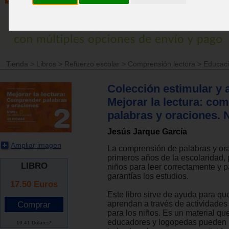
Tienda
>
Libros
>
Refuerzo escolar
>
Comprensión lectora
>
Educaci
Colección estimular y 
Mejorar la lectura: co
palabras y oraciones. N
Jesús Jarque García
Ampliar imagen
La comprensión de palabras y or
primeros años de la escolaridad, 
LIBRO
niños para leer correctamente y p
garantías los estudios.
17.50
Euros
Este libro sirve de ayuda para qu
aprendan a través de actividades
para los niños. Es un material qu
educadores y logopedas pueden u
19.41 Dólares*