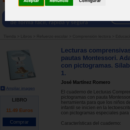
Aceptar
Renuncio
Configurar
Tienda
>
Libros
>
Refuerzo escolar
>
Comprensión lectora
>
Educaci
Lecturas comprensivas
pautas Montessori. Ad
con pictogramas. Sílab
1.
José Martínez Romero
Ampliar imagen
El cuaderno de Lecturas Compre
pictogramas con pauta Montessori
LIBRO
herramienta para que los niños 
infantil se inicien en la lectoescr
11.49
Euros
con pictogramas especiales para
Características del cuaderno: