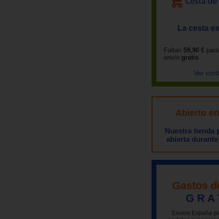
La cesta es
Faltan
59,90 €
para
envío
gratis
Ver con
Abierto e
Nuestra tienda
abierta durante
Gastos d
G R A 
Envíos España pe