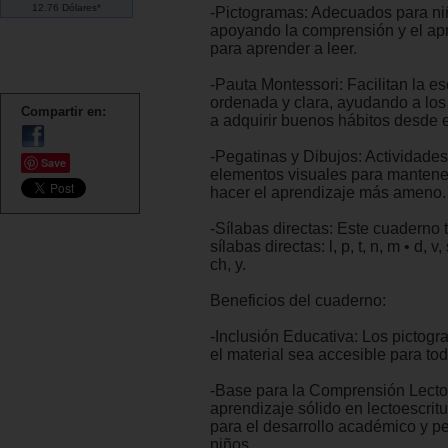
12.76 Dólares*
-Pictogramas: Adecuados para n
apoyando la comprensión y el apr
para aprender a leer.
-Pauta Montessori: Facilitan la es
ordenada y clara, ayudando a lo
Compartir en:
a adquirir buenos hábitos desde el
-Pegatinas y Dibujos: Actividade
Save
elementos visuales para mantener
hacer el aprendizaje más ameno.
-Sílabas directas: Este cuaderno t
sílabas directas: l, p, t, n, m • d, v, s,
ch, y.
Beneficios del cuaderno:
-Inclusión Educativa: Los pictog
el material sea accesible para tod
-Base para la Comprensión Lecto
aprendizaje sólido en lectoescrit
para el desarrollo académico y pe
niños.