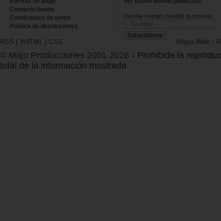
Formas de pago
Ver último boletin publicado
Contacto tienda
Recibe nuestro boletín quincenal.
Condiciones de venta
Política de devoluciones
RSS
|
XHTML
|
CSS
Mapa Web
|
R
© Majo Producciones 2001-2026
- Prohibida la reproduc
total de la información mostrada