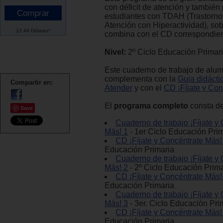
con déficit de atención y también
estudiantes con TDAH (Trastornos
Atención con Hiperactividad), sob
12.48 Dólares*
combina con el CD correspondien
Nivel:
2º Ciclo Educación Primar
Este cuaderno de trabajo de alu
complementa con la
Guia didácti
Compartir en:
Atender
y con el
CD ¡Fíjate y Con
El
programa completo
consta de
Save
Cuaderno de trabajo ¡Fíjate y
Más! 1
- 1er Ciclo Educación Pri
CD ¡Fíjate y Concéntrate Más!
Educación Primaria
Cuaderno de trabajo ¡Fíjate y
Más! 2
- 2º Ciclo Educación Prima
CD ¡Fíjate y Concéntrate Más!
Educación Primaria
Cuaderno de trabajo ¡Fíjate y
Más! 3
- 3er. Ciclo Educación Pri
CD ¡Fíjate y Concéntrate Más!
Educación Primaria