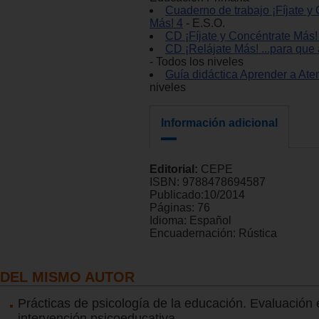
Cuaderno de trabajo ¡Fíjate y
Más! 4
- E.S.O.
CD ¡Fíjate y Concéntrate Más!
CD ¡Relájate Más! ...para que 
- Todos los niveles
Guía didáctica Aprender a Ate
niveles
Información adicional
Editorial:
CEPE
ISBN:
9788478694587
Publicado:
10/2014
Páginas:
76
Idioma:
Español
Encuadernación:
Rústica
DEL MISMO AUTOR
Prácticas de psicología de la educación. Evaluación 
intervención psicoeducativa.