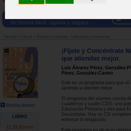
Tienda
>
Libros
>
Refuerzo escolar
>
Atención y memoria
¡Fíjate y Concéntrate M
que atiendas mejor.
Luis Álvarez Pérez, González-
Pérez, González-Castro
Este es un programa para que el
aprenda a atender mejor.
El programa del alumno consta d
cuadernos y cuatro CDS: uno par
Ampliar imagen
Educación Primaria y otro para 
Secundaria. Hay un CD compleme
LIBRO
entrenar la relajación.
11.25
Euros
Este programa es de gran utilida