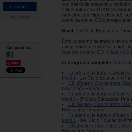
con déficit de atención y también
estudiantes con TDAH (Trastornos
Atención con Hiperactividad), sob
12.48 Dólares*
combina con el CD correspondien
Nivel:
1er Ciclo Educación Prima
Este cuaderno de trabajo de alu
complementa con la
Guia didácti
Compartir en:
Atender
y con el
CD ¡Fíjate y Con
El
programa completo
consta de
Save
Cuaderno de trabajo ¡Fíjate y
Más! 1
- 1er Ciclo Educación Pri
CD ¡Fíjate y Concéntrate Más!
Educación Primaria
Cuaderno de trabajo ¡Fíjate y
Más! 2
- 2º Ciclo Educación Prima
CD ¡Fíjate y Concéntrate Más!
Educación Primaria
Cuaderno de trabajo ¡Fíjate y
Más! 3
- 3er. Ciclo Educación Pri
CD ¡Fíjate y Concéntrate Más!
Educación Primaria