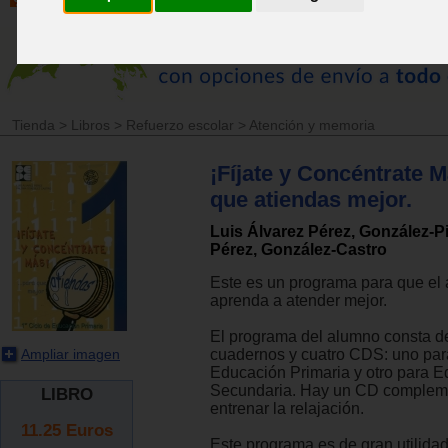
Tienda
>
Libros
>
Refuerzo escolar
>
Atención y memoria
¡Fíjate y Concéntrate M
que atiendas mejor.
Luis Álvarez Pérez, González-
Pérez, González-Castro
Este es un programa para que el
aprenda a atender mejor.
El programa del alumno consta d
Ampliar imagen
cuadernos y cuatro CDS: uno par
Educación Primaria y otro para 
Secundaria. Hay un CD compleme
LIBRO
entrenar la relajación.
11.25
Euros
Este programa es de gran utilida