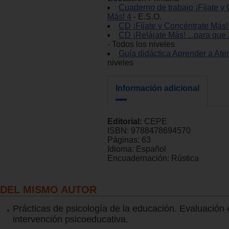
Cuaderno de trabajo ¡Fíjate y
Más! 4
- E.S.O.
CD ¡Fíjate y Concéntrate Más!
CD ¡Relájate Más! ...para que 
- Todos los niveles
Guía didáctica Aprender a Ate
niveles
Información adicional
Editorial:
CEPE
ISBN:
9788478694570
Páginas:
63
Idioma:
Español
Encuadernación:
Rústica
DEL MISMO AUTOR
Prácticas de psicología de la educación. Evaluación 
intervención psicoeducativa.