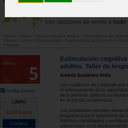
Tienda
>
Libros
>
Cuadernos para adultos
>
Estimulación del lengua
Tienda
>
Libros
>
Tercera edad
>
Cuadernos de estimulación
>
Estim
lenguaje
Estimulación cognitiva
adultos. Taller de lengu
Andrés Sardinero Peña
Los cuadernos de Lenguaje son e
el entrenamiento de la capacidad
Ampliar imagen
de la persona, tanto en su faceta
en su faceta comprensiva.
LIBRO
Las actividades permiten desarrol
22.90
Euros
programa para el tratamiento de l
distintas modalidades y configura
alteraciones en el procesamiento 