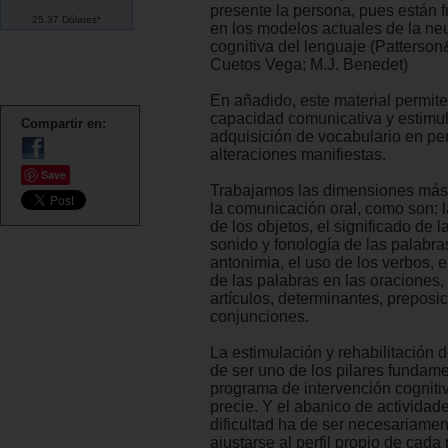
presente la persona, pues están
25.37 Dólares*
en los modelos actuales de la ne
cognitiva del lenguaje (Patterson
Cuetos Vega; M.J. Benedet)
En añadido, este material permite
capacidad comunicativa y estimul
Compartir en:
adquisición de vocabulario en pe
alteraciones manifiestas.
Save
Trabajamos las dimensiones más
la comunicación oral, como son:
de los objetos, el significado de l
sonido y fonología de las palabras
antonimia, el uso de los verbos, e
de las palabras en las oraciones,
artículos, determinantes, preposi
conjunciones.
La estimulación y rehabilitación 
de ser uno de los pilares fundam
programa de intervención cogniti
precie. Y el abanico de actividad
dificultad ha de ser necesariame
ajustarse al perfil propio de cad