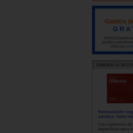
Gastos d
G R A 
Envíos España pe
pedidos superiores
(más iva)
(con
Estimulación cog
adultos. Taller d
Los cuadernos de
específicos para e