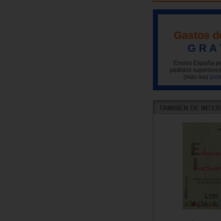
Gastos d
G R A 
Envíos España pe
pedidos superiores
(más iva)
(con