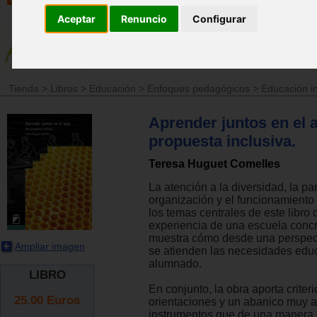
Aceptar
Renuncio
Configurar
Tienda
>
Libros
>
Educación
>
Enfoques pedagógicos
>
Educación in
Aprender juntos en el 
propuesta inclusiva.
Teresa Huguet Comelles
La atención a la diversidad, la par
organización y el funcionamiento 
los temas centrales de este libro 
experiencia de una escuela concr
muestra cómo desde una perspect
Ampliar imagen
se atienden las necesidades educ
alumnado.
LIBRO
En conjunto, la obra aporta criteri
25.00
Euros
orientaciones y un abanico muy 
instrumentos que de una manera s