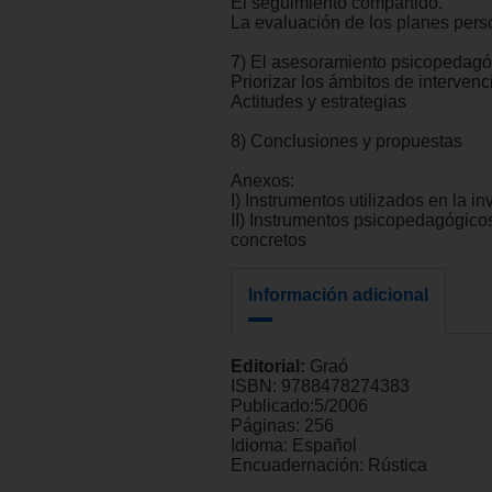
El seguimiento compartido.
La evaluación de los planes pers
7) El asesoramiento psicopedagó
Priorizar los ámbitos de intervenc
Actitudes y estrategias
8) Conclusiones y propuestas
Anexos:
I) Instrumentos utilizados en la in
II) Instrumentos psicopedagógico
concretos
Información adicional
Editorial:
Graó
ISBN:
9788478274383
Publicado:
5/2006
Páginas:
256
Idioma:
Español
Encuadernación:
Rústica