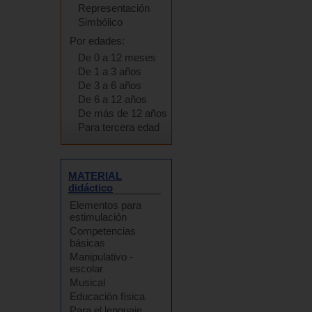
Representación
Simbólico
Por edades:
De 0 a 12 meses
De 1 a 3 años
De 3 a 6 años
De 6 a 12 años
De más de 12 años
Para tercera edad
MATERIAL
didáctico
Elementos para
estimulación
Competencias
básicas
Manipulativo -
escolar
Musical
Educación física
Para el lenguaje