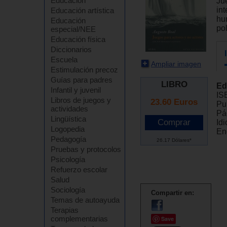
Educación
Ju
int
Educación artística
hum
Educación
pol
especial/NEE
Educación física
Diccionarios
Escuela
Ampliar imagen
Estimulación precoz
Guías para padres
LIBRO
Ed
Infantil y juvenil
IS
Libros de juegos y
23.60
Euros
Pu
actividades
Pá
Lingüística
Id
Logopedia
En
Pedagogía
26.17 Dólares*
Pruebas y protocolos
Psicología
Refuerzo escolar
Salud
Sociología
Compartir en:
Temas de autoayuda
Terapias
complementarias
Save