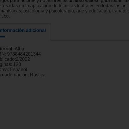
egos para actores y no actores es un libro valioso para todas l
eresadas en la aplicación de técnicas teatrales en todas las act
anísticas: psicología y psicoterapia, arte y educación, trabajo 
ítico.
Información adicional
itorial:
Alba
BN:
9788484281344
blicado:
2/2002
ginas:
128
ioma:
Español
cuadernación:
Rústica