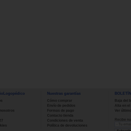
ioLogopédico
Nuestras garantías
BOLETÍ
os
Cómo comprar
Baja del b
Envío de pedidos
Alta en el
 nosotros
Formas de pago
Ver último
Contacto tienda
Recibe nue
27
Condiciones de venta
kies
Política de devoluciones