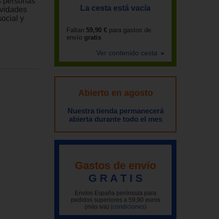
as personas
La cesta está vacía
ividades
social y
Faltan
59,90 €
para gastos de
envío
gratis
Ver contenido cesta
Abierto en agosto
Nuestra tienda permanecerá
abierta durante todo el mes
Gastos de envío
G R A T I S
Envíos España península para
pedidos superiores a 59,90 euros
(más iva)
(condiciones)