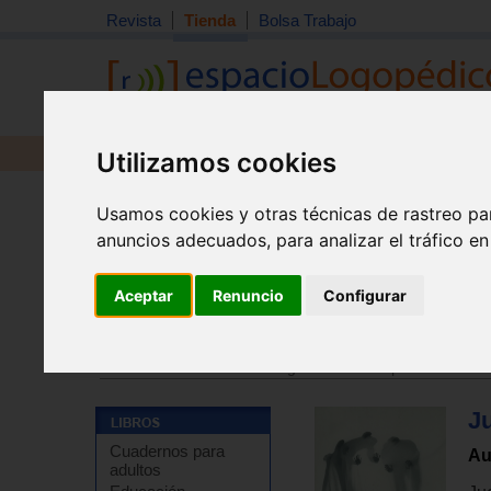
Revista
Tienda
Bolsa Trabajo
Revista
Libros
Material
Juguetes
Utilizamos cookies
Usamos cookies y otras técnicas de rastreo pa
anuncios adecuados, para analizar el tráfico e
Aceptar
Renuncio
Configurar
Tienda
>
Libros
>
Educación artística
>
Teatro
Tienda
>
Libros
>
Psicología
>
Psicoterapia
>
Psicoter
J
Cuadernos para
Au
adultos