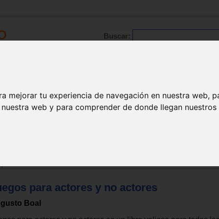
Buscar:
Formación
Directorio
Trabajo
Registro
ra mejorar tu experiencia de navegación en nuestra web, p
n nuestra web y para comprender de donde llegan nuestros v
apia varios
uegos para actores y no actores
gusto Boal