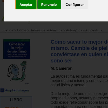
Aceptar
Renuncio
Configurar
Tienda
>
Libros
>
Temas de autoayuda
>
Autoayuda - Autoestima
Cómo sacar lo mejor d
mismo. Cambie de piel
conviértase en quien 
soñó ser
M. Cameron
La autoestima es fundamental par
mejor de uno mismo y conlleva t
salud física y mental.
Ampliar imagen
Dar lo mejor de uno mismo exige 
propias fuerzas, actuar y persever
LIBRO
todo exige reflexionar sobre las p
capacidades para conocer nuest