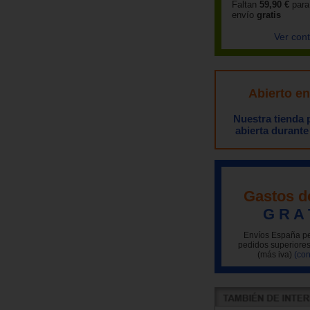
Faltan
59,90 €
para
envío
gratis
Ver con
Abierto e
Nuestra tienda
abierta durante
Gastos d
G R A 
Envíos España pe
pedidos superiores
(más iva)
(con