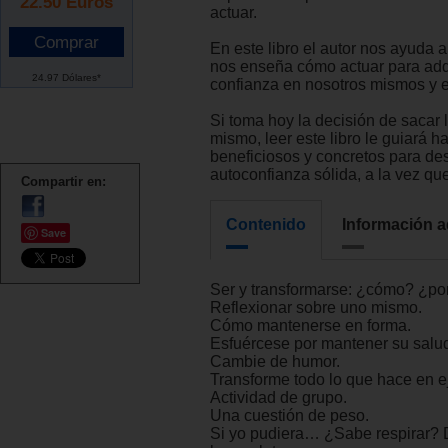
22.50
Euros
actuar.
En este libro el autor nos ayuda 
nos enseña cómo actuar para adq
24.97 Dólares*
confianza en nosotros mismos y e
Si toma hoy la decisión de sacar l
mismo, leer este libro le guiará 
beneficiosos y concretos para des
autoconfianza sólida, a la vez qu
Compartir en:
Contenido
Información a
Save
Ser y transformarse: ¿cómo? ¿po
Reflexionar sobre uno mismo.
Cómo mantenerse en forma.
Esfuércese por mantener su salud 
Cambie de humor.
Transforme todo lo que hace en eje
Actividad de grupo.
Una cuestión de peso.
Si yo pudiera… ¿Sabe respirar? 