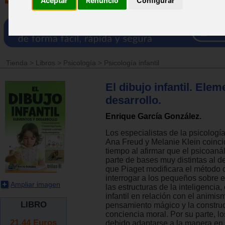
Aceptar
Renuncio
Configurar
Tienda
>
Libros
>
Psicología
>
Psicología infantil
El dibujo infantil. Elem
desarrollo.
Enrique García González.
Los especialistas de la psicología
Ana Freud y Melanie Klein coinci
tiempo al afirmar que el psicoanál
parte de bases muy distintas al de
que Piaget modificara el método c
interrogar a los pequeños sobre e
Ampliar imagen
las estructuras de la inteligencia,
infantil en relación con el animism
LIBRO
pensamiento mágico y la constru
conciencia moral. Por su parte, lo
21.44
Euros
debido adaptarse a la manera en