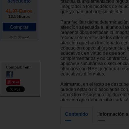
descuento
plantea la implementación regula
integrador a los modelos de educ
41.97 Euros
que ya han probado su utilidad.
12.59
Euros
Para facilitar dicha determinación
atención adecuada al alumno, las
presente obra destacan la import
retomar elementos de los diferen
46.51 Dólares*
atención que han funcionado dent
educación especial (asistencial, t
educativo), en virtud de que son
complementarios y no contrarios
aplicarse simultánea o secuencia
Compartir en:
alumnos con NEE, y generar res
educativas diferentes.
Save
Asimismo, en el texto se describ
pueden estar o no asociadas con
con el fin de sugerir a los docente
atención que debe recibir cada a
Contenido
Información a