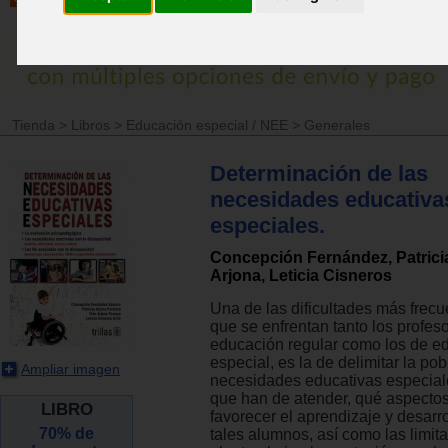
Tienda
>
Libros
>
Educación especial / NEE
>
Generales
Determinación de las
necesidades educativa
especiales.
Concepción Fernández, Patricia
Arjona, Leticia Cisneros
Una de las dificultades más frecu
que se enfrentan tanto los profes
educación regular como los de e
especial, es la de delimitar la po
Ampliar imagen
necesidades educativas especial
que han de atender, qué aspectos 
LIBRO
favorecer el aprendizaje y desarr
70% de
tales alumnos, así como las limit