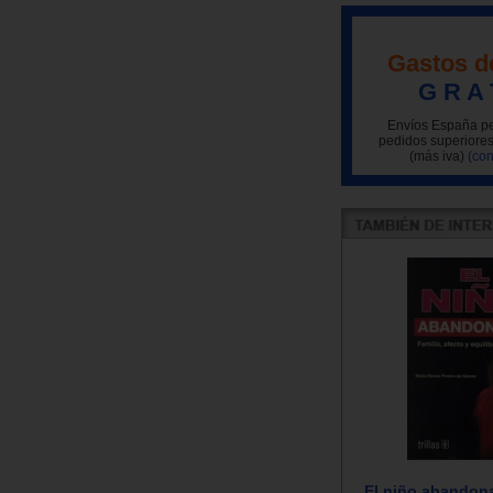
Gastos d
G R A 
Envíos España pe
pedidos superiores
(más iva)
(con
El niño abandona