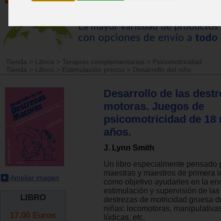
Tienda
>
Libros
>
Terapias complementarias
>
Psicomotricidad
Tienda
>
Libros
>
Estimulación precoz
>
Desarrollo del niño
Desarrollo de las dest
motoras. Juegos de
psicomotricidad de 18
años.
J. Lynn Smith
Un libro especialmente pensado 
maestras y maestros de primera i
Ampliar imagen
como objetivo ayudarles en la e
estimulación y supervisión de las
LIBRO
destrezas de motricidad gruesa de
niñas: locomotoras, manipulativas
17.00
Euros
lúdicas, etc.