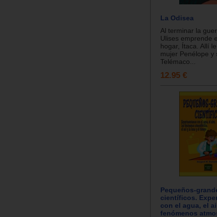
La Odisea
Al terminar la gue
Ulises emprende e
hogar, Ítaca. Allí 
mujer Penélope y s
Telémaco...
12.95 €
Pequeños-grand
científicos. Exp
con el agua, el ai
fenómenos atmosf