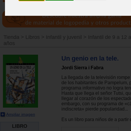
Tienda
>
Libros
>
Infantil y juvenil
>
Infantil de 9 a 12 
años
Un genio en la tele.
Jordi Sierra i Fabra
La llegada de la televisión rompe
de los habitantes de Pampelum, p
programa informativo no logra ten
Hasta que llega el señor Tutsi, 
llegar al corazón de los espectad
embargo, con su programa de «
indiscreta» pierde popularidad...
Ampliar imagen
Es un libro para niños de a partir
LIBRO