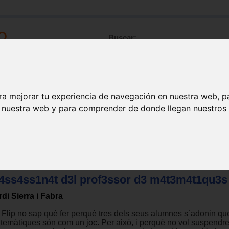
Buscar:
Formación
Directorio
Trabajo
Registro
ra mejorar tu experiencia de navegación en nuestra web, p
n nuestra web y para comprender de donde llegan nuestros v
'4ss4ss1n4t d3l prof3ssor d3 m4t3m4t1qu3s
rdi Sierra i Fabra
 Flip no sap què fer perquè tres dels seus alumnes s´adonin qu
temàtiques són com un joc. Per això, i perquè no vol suspendrel