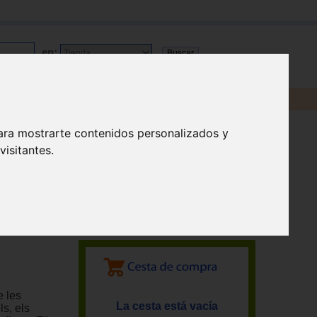
en:
ara mostrarte contenidos personalizados y
isitantes.
e les
La cesta está vacía
s, els