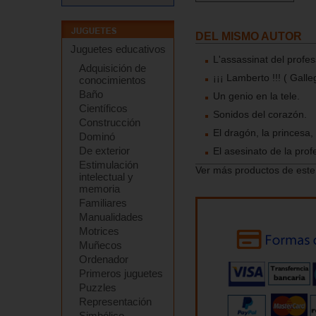
DEL MISMO AUTOR
Juguetes educativos
L'assassinat del profe
Adquisición de
¡¡¡ Lamberto !!! ( Galle
conocimientos
Baño
Un genio en la tele.
Científicos
Sonidos del corazón.
Construcción
El dragón, la princesa,
Dominó
De exterior
El asesinato de la prof
Estimulación
Ver más productos de este
intelectual y
memoria
Familiares
Manualidades
Motrices
Muñecos
Ordenador
Primeros juguetes
Puzzles
Representación
Simbólico