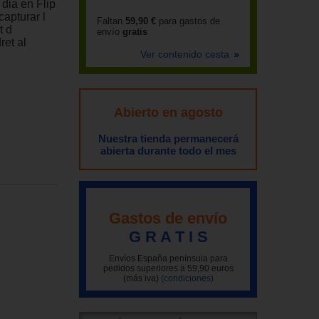
dia en Flip
capturar l
Faltan
59,90 €
para gastos de
t d
envío
gratis
ret al
Ver contenido cesta
Abierto en agosto
Nuestra tienda permanecerá
abierta durante todo el mes
Gastos de envío
G R A T I S
Envíos España península para
pedidos superiores a 59,90 euros
(más iva)
(condiciones)