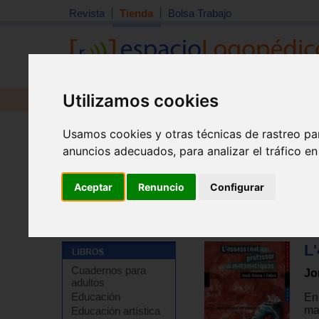
Revista
Tienda
Bolsa Trabajo
Utilizamos cookies
Revista
Libros
Material
Juguetes
Usamos cookies y otras técnicas de rastreo pa
anuncios adecuados, para analizar el tráfico e
Aceptar
Renuncio
Configurar
L
Cuadernos para
Jo
adultos
Educación
En
ma
Educación artística