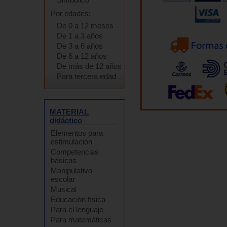
Por edades:
De 0 a 12 meses
De 1 a 3 años
De 3 a 6 años
De 6 a 12 años
De más de 12 años
Para tercera edad
MATERIAL
didáctico
Elementos para
estimulación
Competencias
básicas
Manipulativo -
escolar
Musical
Educación física
Para el lenguaje
Para matemáticas