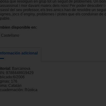
oposa que resolguin en grup tot un seguit de problemes. Un bon 
assassinat i mor davant mateix dels nois! Per poder descobrir i 
sassí del seu professor, els tres amics han de resoldre un segui
nigmes, jocs d´enginy, problemes i pistes que els conduiran de d
lpable.
mbien disponible en:
Castellano
Información adicional
itorial:
Barcanova
BN:
9788448919429
blicado:
6/2006
ginas:
176
ioma:
Catalán
cuadernación:
Rústica