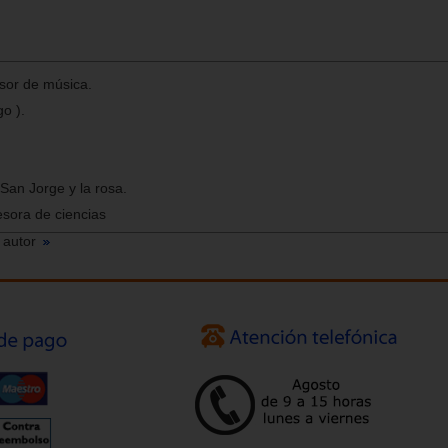
ssor de música.
go ).
 San Jorge y la rosa.
esora de ciencias
 autor