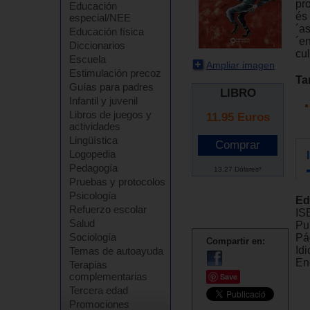
pr
Educación
és 
especial/NEE
´as
Educación física
´e
Diccionarios
cu
Escuela
Ampliar imagen
Estimulación precoz
Ta
Guías para padres
LIBRO
Infantil y juvenil
Libros de juegos y
11.95
Euros
actividades
Lingüística
Logopedia
Pedagogía
13.27 Dólares*
Pruebas y protocolos
Psicología
Ed
Refuerzo escolar
IS
Salud
Pu
Sociología
Pá
Compartir en:
Id
Temas de autoayuda
En
Terapias
complementarias
Save
Tercera edad
Promociones