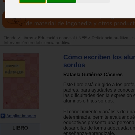
Tienda
>
Libros
>
Educación especial / NEE
>
Deficiencia auditiva - 
Intervención en deficiencia auditiva
Cómo escriben los al
sordos
Rafaela Gutiérrez Cáceres
Este libro está dirigido a los prof
padres, para ayudarles a conocer
las dificultades den la expresión 
alumnos o hijos sordos.
El conocimiento y análisis de una
Ampliar imagen
determinada, permite evaluar qu
educativas presenta una persona,
LIBRO
desarrollar de forma adecuada u
enseñanza-aprendizaje.